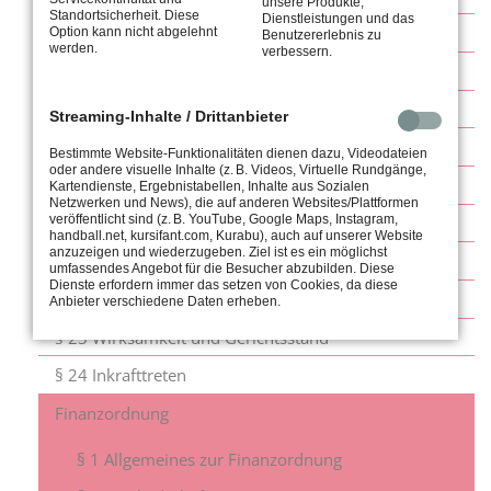
unsere Produkte,
Standortsicherheit. Diese
Dienstleistungen und das
§ 15 Hauptausschuss
Option kann nicht abgelehnt
Benutzererlebnis zu
werden.
verbessern.
§ 16 Ältestenrat
§ 17 Abteilungen
Streaming-Inhalte / Drittanbieter
§ 18 Jugendvertretung
Bestimmte Website-Funktionalitäten dienen dazu, Videodateien
oder andere visuelle Inhalte (z. B. Videos, Virtuelle Rundgänge,
§ 19 Kassenprüfer
Kartendienste, Ergebnistabellen, Inhalte aus Sozialen
Netzwerken und News), die auf anderen Websites/Plattformen
veröffentlicht sind (z. B. YouTube, Google Maps, Instagram,
§ 20 Ordnungen
handball.net, kursifant.com, Kurabu), auch auf unserer Website
anzuzeigen und wiederzugeben. Ziel ist es ein möglichst
§ 21 Textform, Protokolle, Bekanntmachungen
umfassendes Angebot für die Besucher abzubilden. Diese
Dienste erfordern immer das setzen von Cookies, da diese
§ 22 Auflösung des Vereins
Anbieter verschiedene Daten erheben.
§ 23 Wirksamkeit und Gerichtsstand
§ 24 Inkrafttreten
Finanzordnung
§ 1 Allgemeines zur Finanzordnung