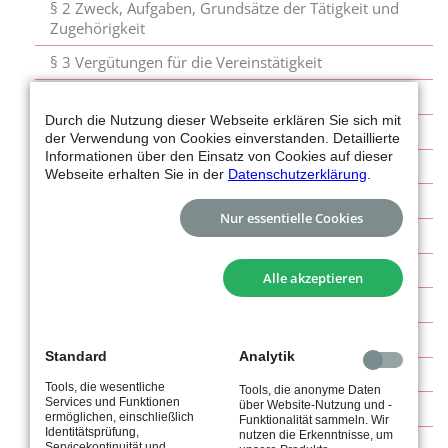
§ 2 Zweck, Aufgaben, Grundsätze der Tätigkeit und
Zugehörigkeit
§ 3 Vergütungen für die Vereinstätigkeit
§ 4 Mitgliedschaft
Durch die Nutzung dieser Webseite erklären Sie sich mit
§ 5 Erwerb der Mitgliedschaft
der Verwendung von Cookies einverstanden. Detaillierte
Informationen über den Einsatz von Cookies auf dieser
§ 6 Ehrungen und Ehrenmitgliedschaft
Webseite erhalten Sie in der
Datenschutzerklärung
.
§ 7 Beendigung der Mitgliedschaft
Nur essentielle Cookies
§ 8 Rechte und Pflichten der Mitglieder
§ 9 Maßregelungen
Alle akzeptieren
§ 10 Datenschutz
§ 11 Beiträge, Gebühren und Umlagen
Standard
Analytik
§ 12 Vereinsorgane und Haftung der Organmitglieder
Tools, die wesentliche
Tools, die anonyme Daten
Services und Funktionen
über Website-Nutzung und -
§ 13 Mitgliederversammlung
ermöglichen, einschließlich
Funktionalität sammeln. Wir
Identitätsprüfung,
nutzen die Erkenntnisse, um
§ 14 Vorstand
Servicekontinuität und