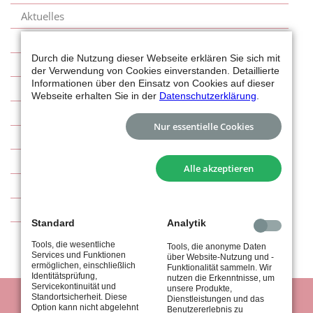
Aktuelles
Abteilungsleitung
Durch die Nutzung dieser Webseite erklären Sie sich mit
Arbeitsdienste
der Verwendung von Cookies einverstanden. Detaillierte
Informationen über den Einsatz von Cookies auf dieser
Tennisplätze (Außenanlage / Halle)
Webseite erhalten Sie in der
Datenschutzerklärung
.
TA-tus-Imagevideo
Nur essentielle Cookies
Mitgliedsbeiträge / Infos für Neumitglieder
Mannschaften
Alle akzeptieren
Trainer
Kontakt
Standard
Analytik
Tools, die wesentliche
Tools, die anonyme Daten
Services und Funktionen
über Website-Nutzung und -
ermöglichen, einschließlich
Funktionalität sammeln. Wir
Identitätsprüfung,
nutzen die Erkenntnisse, um
Servicekontinuität und
unsere Produkte,
Standortsicherheit. Diese
Dienstleistungen und das
Option kann nicht abgelehnt
Benutzererlebnis zu