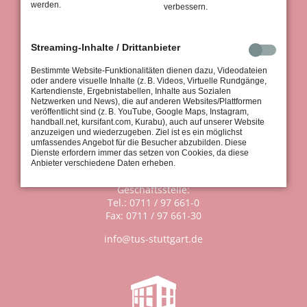
werden.
verbessern.
Streaming-Inhalte / Drittanbieter
tus Stuttgart 1867 e.V.
Bestimmte Website-Funktionalitäten dienen dazu, Videodateien
oder andere visuelle Inhalte (z. B. Videos, Virtuelle Rundgänge,
Königsträßle 37
Kartendienste, Ergebnistabellen, Inhalte aus Sozialen
70597 Stuttgart
Netzwerken und News), die auf anderen Websites/Plattformen
veröffentlicht sind (z. B. YouTube, Google Maps, Instagram,
handball.net, kursifant.com, Kurabu), auch auf unserer Website
anzuzeigen und wiederzugeben. Ziel ist es ein möglichst
umfassendes Angebot für die Besucher abzubilden. Diese
Dienste erfordern immer das setzen von Cookies, da diese
Anbieter verschiedene Daten erheben.
Geschäftsstelle:
Tel.: 0711 / 97 661-0
Fax: 0711 / 97 661-30
info@tus-stuttgart.de