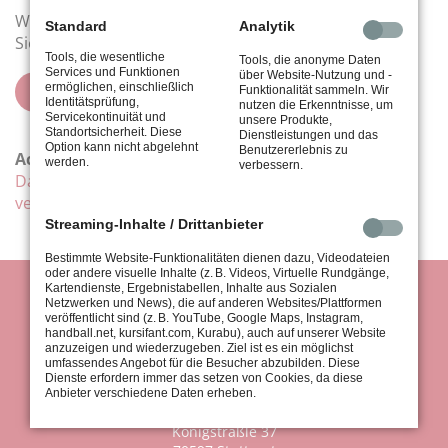
Weitere Informationen und Widerrufshinweise finden
Standard
Analytik
Sie in der
Datenschutzerklärung
Tools, die wesentliche
Tools, die anonyme Daten
Services und Funktionen
über Website-Nutzung und -
ermöglichen, einschließlich
senden
Funktionalität sammeln. Wir
Identitätsprüfung,
nutzen die Erkenntnisse, um
Servicekontinuität und
unsere Produkte,
Standortsicherheit. Diese
Dienstleistungen und das
Option kann nicht abgelehnt
Benutzererlebnis zu
Achtung:
werden.
verbessern.
Das Kontaktformular kann nicht für Kündigungen
verwendet werden!
Streaming-Inhalte / Drittanbieter
Bestimmte Website-Funktionalitäten dienen dazu, Videodateien
oder andere visuelle Inhalte (z. B. Videos, Virtuelle Rundgänge,
Kartendienste, Ergebnistabellen, Inhalte aus Sozialen
Netzwerken und News), die auf anderen Websites/Plattformen
veröffentlicht sind (z. B. YouTube, Google Maps, Instagram,
handball.net, kursifant.com, Kurabu), auch auf unserer Website
anzuzeigen und wiederzugeben. Ziel ist es ein möglichst
umfassendes Angebot für die Besucher abzubilden. Diese
Dienste erfordern immer das setzen von Cookies, da diese
Anbieter verschiedene Daten erheben.
tus Stuttgart 1867 e.V.
Königsträßle 37