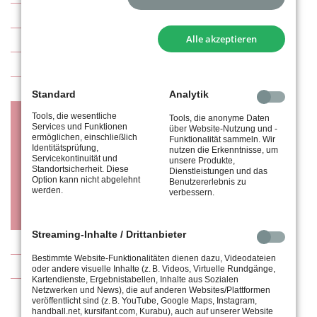
Arbeitsdienste
Alle akzeptieren
Tennisplätze (Außenanlage / Halle)
TA-tus-Imagevideo
Mitgliedsbeiträge / Infos für Neumitglieder
Standard
Analytik
Mannschaften
Tools, die wesentliche
Tools, die anonyme Daten
Services und Funktionen
über Website-Nutzung und -
ermöglichen, einschließlich
Funktionalität sammeln. Wir
Allgemeine Informationen
Identitätsprüfung,
nutzen die Erkenntnisse, um
Servicekontinuität und
unsere Produkte,
Spieltermine
Standortsicherheit. Diese
Dienstleistungen und das
Option kann nicht abgelehnt
Benutzererlebnis zu
Regelwerke
werden.
verbessern.
Anmeldung zur Tennis-Mannschaft (Jugend)
Streaming-Inhalte / Drittanbieter
Trainer
Bestimmte Website-Funktionalitäten dienen dazu, Videodateien
Kontakt
oder andere visuelle Inhalte (z. B. Videos, Virtuelle Rundgänge,
Kartendienste, Ergebnistabellen, Inhalte aus Sozialen
Netzwerken und News), die auf anderen Websites/Plattformen
veröffentlicht sind (z. B. YouTube, Google Maps, Instagram,
handball.net, kursifant.com, Kurabu), auch auf unserer Website