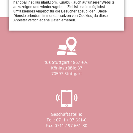
handball.net, kursifant.com, Kurabu), auch auf unserer Website
anzuzeigen und wiederzugeben. Ziel ist es ein möglichst
umfassendes Angebot für die Besucher abzubilden. Diese
Dienste erfordern immer das setzen von Cookies, da diese
Anbieter verschiedene Daten erheben.
tus Stuttgart 1867 e.V.
Königsträßle 37
70597 Stuttgart
Geschäftsstelle:
Tel.: 0711 / 97 661-0
Fax: 0711 / 97 661-30