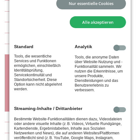
Nur essentielle Cookies
Abteilungsleitung
Arbeitsdienste
Alle akzeptieren
Tennisplätze (Außenanlage / Halle)
TA-tus-Imagevideo
Standard
Analytik
Mitgliedsbeiträge / Infos für Neumitglieder
Tools, die wesentliche
Tools, die anonyme Daten
Mannschaften
Services und Funktionen
über Website-Nutzung und -
ermöglichen, einschließlich
Funktionalität sammeln. Wir
Identitätsprüfung,
nutzen die Erkenntnisse, um
Allgemeine Informationen
Servicekontinuität und
unsere Produkte,
Standortsicherheit. Diese
Dienstleistungen und das
Spieltermine
Option kann nicht abgelehnt
Benutzererlebnis zu
werden.
verbessern.
Regelwerke
Anmeldung zur Tennis-Mannschaft (Jugend)
Streaming-Inhalte / Drittanbieter
Trainer
Bestimmte Website-Funktionalitäten dienen dazu, Videodateien
oder andere visuelle Inhalte (z. B. Videos, Virtuelle Rundgänge,
Kontakt
Kartendienste, Ergebnistabellen, Inhalte aus Sozialen
Netzwerken und News), die auf anderen Websites/Plattformen
veröffentlicht sind (z. B. YouTube, Google Maps, Instagram,