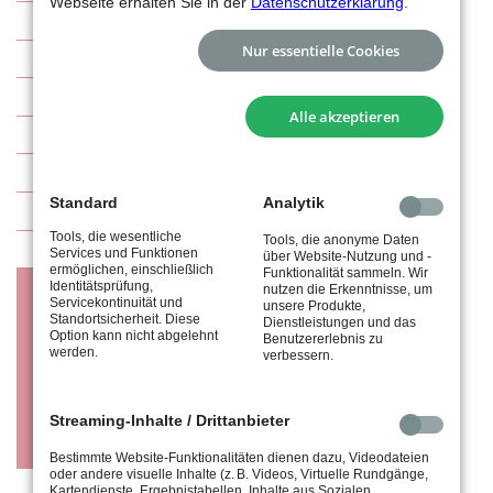
Webseite erhalten Sie in der
Datenschutzerklärung
.
Wetterkamera
Nur essentielle Cookies
Aktuelles
Abteilungsleitung
Alle akzeptieren
Arbeitsdienste
Tennisplätze (Außenanlage / Halle)
Standard
Analytik
TA-tus-Imagevideo
Tools, die wesentliche
Tools, die anonyme Daten
Mitgliedsbeiträge / Infos für Neumitglieder
Services und Funktionen
über Website-Nutzung und -
ermöglichen, einschließlich
Funktionalität sammeln. Wir
Mannschaften
Identitätsprüfung,
nutzen die Erkenntnisse, um
Servicekontinuität und
unsere Produkte,
Standortsicherheit. Diese
Dienstleistungen und das
Allgemeine Informationen
Option kann nicht abgelehnt
Benutzererlebnis zu
werden.
verbessern.
Spieltermine
Regelwerke
Streaming-Inhalte / Drittanbieter
Anmeldung zur Tennis-Mannschaft (Jugend)
Bestimmte Website-Funktionalitäten dienen dazu, Videodateien
oder andere visuelle Inhalte (z. B. Videos, Virtuelle Rundgänge,
Trainer
Kartendienste, Ergebnistabellen, Inhalte aus Sozialen