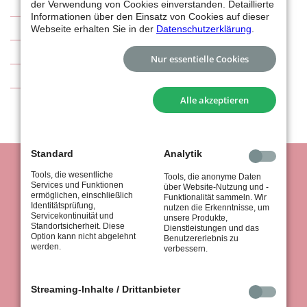
Basketball
der Verwendung von Cookies einverstanden. Detaillierte
Informationen über den Einsatz von Cookies auf dieser
Abteilung
Webseite erhalten Sie in der
Datenschutzerklärung
.
Sponsoren
Nur essentielle Cookies
Kontakt
Alle akzeptieren
Standard
Analytik
Tools, die wesentliche
Tools, die anonyme Daten
Services und Funktionen
über Website-Nutzung und -
ermöglichen, einschließlich
Funktionalität sammeln. Wir
Identitätsprüfung,
nutzen die Erkenntnisse, um
Servicekontinuität und
unsere Produkte,
Standortsicherheit. Diese
Dienstleistungen und das
Option kann nicht abgelehnt
Benutzererlebnis zu
tus Stuttgart 1867 e.V.
werden.
verbessern.
Königsträßle 37
70597 Stuttgart
Streaming-Inhalte / Drittanbieter