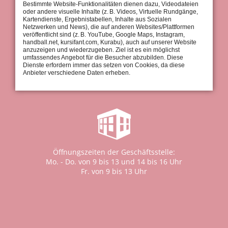
Bestimmte Website-Funktionalitäten dienen dazu, Videodateien
oder andere visuelle Inhalte (z. B. Videos, Virtuelle Rundgänge,
Kartendienste, Ergebnistabellen, Inhalte aus Sozialen
Netzwerken und News), die auf anderen Websites/Plattformen
veröffentlicht sind (z. B. YouTube, Google Maps, Instagram,
handball.net, kursifant.com, Kurabu), auch auf unserer Website
Geschäftsstelle:
anzuzeigen und wiederzugeben. Ziel ist es ein möglichst
Tel.: 0711 / 97 661-0
umfassendes Angebot für die Besucher abzubilden. Diese
Fax: 0711 / 97 661-30
Dienste erfordern immer das setzen von Cookies, da diese
Anbieter verschiedene Daten erheben.
info@tus-stuttgart.de
Öffnungszeiten der Geschäftsstelle:
Mo. - Do. von 9 bis 13 und 14 bis 16 Uhr
Fr. von 9 bis 13 Uhr