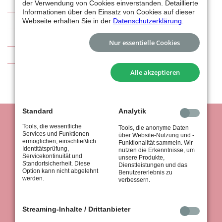
Basketball
der Verwendung von Cookies einverstanden. Detaillierte
Informationen über den Einsatz von Cookies auf dieser
Abteilung
Webseite erhalten Sie in der
Datenschutzerklärung
.
Sponsoren
Nur essentielle Cookies
Kontakt
Alle akzeptieren
Standard
Analytik
Tools, die wesentliche
Tools, die anonyme Daten
Services und Funktionen
über Website-Nutzung und -
ermöglichen, einschließlich
Funktionalität sammeln. Wir
Identitätsprüfung,
nutzen die Erkenntnisse, um
Servicekontinuität und
unsere Produkte,
Standortsicherheit. Diese
Dienstleistungen und das
Option kann nicht abgelehnt
Benutzererlebnis zu
tus Stuttgart 1867 e.V.
werden.
verbessern.
Königsträßle 37
70597 Stuttgart
Streaming-Inhalte / Drittanbieter