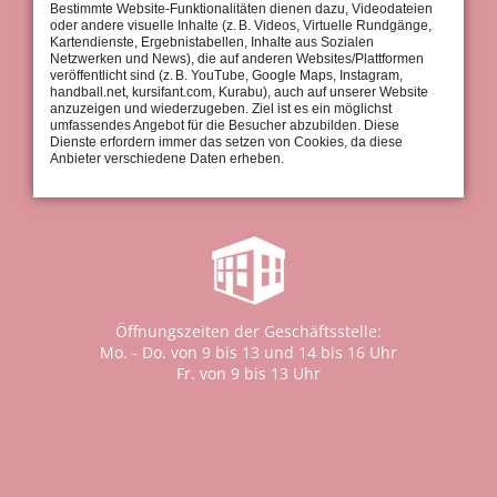
Bestimmte Website-Funktionalitäten dienen dazu, Videodateien
oder andere visuelle Inhalte (z. B. Videos, Virtuelle Rundgänge,
Kartendienste, Ergebnistabellen, Inhalte aus Sozialen
Netzwerken und News), die auf anderen Websites/Plattformen
veröffentlicht sind (z. B. YouTube, Google Maps, Instagram,
handball.net, kursifant.com, Kurabu), auch auf unserer Website
Geschäftsstelle:
anzuzeigen und wiederzugeben. Ziel ist es ein möglichst
Tel.: 0711 / 97 661-0
umfassendes Angebot für die Besucher abzubilden. Diese
Fax: 0711 / 97 661-30
Dienste erfordern immer das setzen von Cookies, da diese
Anbieter verschiedene Daten erheben.
info@tus-stuttgart.de
Öffnungszeiten der Geschäftsstelle:
Mo. - Do. von 9 bis 13 und 14 bis 16 Uhr
Fr. von 9 bis 13 Uhr