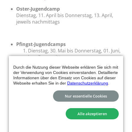
Oster-Jugendcamp
Dienstag, 11. April bis Donnerstag, 13. April,
jeweils nachmittags
Pfingst-Jugendcamps
Dienstag, 30. Mai bis Donnerstag, 01. Juni,
jeweils vormittags
Montag, 05. Juni bis Mittwoch, 07. Juni,
Durch die Nutzung dieser Webseite erklären Sie sich mit
jeweils vormittags
der Verwendung von Cookies einverstanden. Detaillierte
Informationen über den Einsatz von Cookies auf dieser
Webseite erhalten Sie in der
Datenschutzerklärung
.
Sommer-Jugendcamps
Nur essentielle Cookies
Montag, 31. Juli bis Freitag, 04. August,
jeweils ganztägig
Montag, 04. September bis Freitag, 08.
Alle akzeptieren
September, jeweils ganztägig