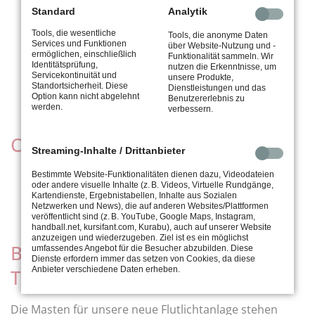
Standard
Analytik
Sommer-Erwachsenencamps
Tools, die wesentliche
Montag, 31. Juli bis Mittwoch, 02. August,
Tools, die anonyme Daten
Services und Funktionen
über Website-Nutzung und -
jeweils abends
ermöglichen, einschließlich
Funktionalität sammeln. Wir
Identitätsprüfung,
Montag, 04. September bis Mittwoch, 04.
nutzen die Erkenntnisse, um
Servicekontinuität und
unsere Produkte,
September, jeweils abends
Standortsicherheit. Diese
Dienstleistungen und das
Option kann nicht abgelehnt
Benutzererlebnis zu
werden.
verbessern.
Clubmeisterschaft 2023
Streaming-Inhalte / Drittanbieter
Vorrunde am Samstag,
30. September
Bestimmte Website-Funktionalitäten dienen dazu, Videodateien
oder andere visuelle Inhalte (z. B. Videos, Virtuelle Rundgänge,
Endrunde am Sonntag,
01. Oktober
Kartendienste, Ergebnistabellen, Inhalte aus Sozialen
Netzwerken und News), die auf anderen Websites/Plattformen
veröffentlicht sind (z. B. YouTube, Google Maps, Instagram,
handball.net, kursifant.com, Kurabu), auch auf unserer Website
anzuzeigen und wiederzugeben. Ziel ist es ein möglichst
Bauliche Veränderungen auf der
umfassendes Angebot für die Besucher abzubilden. Diese
Dienste erfordern immer das setzen von Cookies, da diese
Anbieter verschiedene Daten erheben.
Tennisanlage
Die Masten für unsere neue Flutlichtanlage stehen