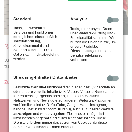
Standard
Analytik
Tools, die wesentliche
Tools, die anonyme Daten
Services und Funktionen
über Website-Nutzung und -
ermöglichen, einschließlich
Funktionalität sammeln. Wir
Identitätsprüfung,
nutzen die Erkenntnisse, um
3. Mannschaft - Kreisliga
Servicekontinuität und
unsere Produkte,
Standortsicherheit. Diese
Dienstleistungen und das
Option kann nicht abgelehnt
Benutzererlebnis zu
tus Stuttgart III - SV Vaihingen III 7:1
werden.
verbessern.
tus Stuttgart III - GSV Hemmingen 6:2
Streaming-Inhalte / Drittanbieter
Zurück
Bestimmte Website-Funktionalitäten dienen dazu, Videodateien
oder andere visuelle Inhalte (z. B. Videos, Virtuelle Rundgänge,
Kartendienste, Ergebnistabellen, Inhalte aus Sozialen
Netzwerken und News), die auf anderen Websites/Plattformen
veröffentlicht sind (z. B. YouTube, Google Maps, Instagram,
handball.net, kursifant.com, Kurabu), auch auf unserer Website
anzuzeigen und wiederzugeben. Ziel ist es ein möglichst
umfassendes Angebot für die Besucher abzubilden. Diese
Dienste erfordern immer das setzen von Cookies, da diese
Anbieter verschiedene Daten erheben.