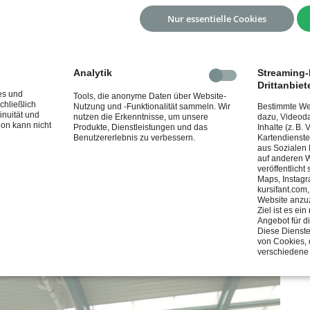
Nur essentielle Cookies
Analytik
Streaming-I
Drittanbiet
es und
Tools, die anonyme Daten über Website-
chließlich
Nutzung und -Funktionalität sammeln. Wir
Bestimmte Web
inuität und
nutzen die Erkenntnisse, um unsere
dazu, Videoda
ion kann nicht
Produkte, Dienstleistungen und das
Inhalte (z. B.
Benutzererlebnis zu verbessern.
Kartendienste
aus Sozialen
auf anderen W
veröffentlicht
Maps, Instagr
kursifant.com
Website anzu
Ziel ist es e
Angebot für d
Diese Dienste
von Cookies, 
verschiedene