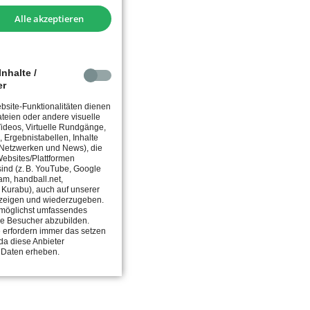
Alle akzeptieren
nhalte /
er
site-Funktionalitäten dienen
teien oder andere visuelle
 Videos, Virtuelle Rundgänge,
, Ergebnistabellen, Inhalte
 Netzwerken und News), die
ebsites/Plattformen
 sind (z. B. YouTube, Google
am, handball.net,
, Kurabu), auch auf unserer
zeigen und wiederzugeben.
in möglichst umfassendes
ie Besucher abzubilden.
 erfordern immer das setzen
da diese Anbieter
 Daten erheben.