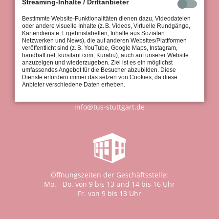
Streaming-Inhalte / Drittanbieter
70597 Stuttgart
Bestimmte Website-Funktionalitäten dienen dazu, Videodateien
oder andere visuelle Inhalte (z. B. Videos, Virtuelle Rundgänge,
Kartendienste, Ergebnistabellen, Inhalte aus Sozialen
Netzwerken und News), die auf anderen Websites/Plattformen
veröffentlicht sind (z. B. YouTube, Google Maps, Instagram,
handball.net, kursifant.com, Kurabu), auch auf unserer Website
anzuzeigen und wiederzugeben. Ziel ist es ein möglichst
umfassendes Angebot für die Besucher abzubilden. Diese
Geschäftsstelle:
Dienste erfordern immer das setzen von Cookies, da diese
Tel.: 0711 / 97 661-0
Anbieter verschiedene Daten erheben.
Fax: 0711 / 97 661-30
info@tus-stuttgart.de
Öffnungszeiten der Geschäftsstelle:
Mo. - Do. von 9 bis 13 und 14 bis 16 Uhr
Fr. von 9 bis 13 Uhr