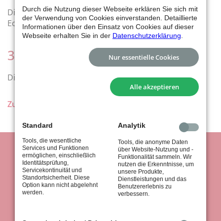
Durch die Nutzung dieser Webseite erklären Sie sich mit
Die zweite Mannschaft hat 8:0 gewonnen, da TV
der Verwendung von Cookies einverstanden. Detaillierte
Echterdingen nicht antreten konnte.
Informationen über den Einsatz von Cookies auf dieser
Webseite erhalten Sie in der
Datenschutzerklärung
.
3. Mannschaft - Kreisliga
Nur essentielle Cookies
Die 3. Mannschaft hat gegen Hemmingen 5:3 gespielt.
Alle akzeptieren
Zurück
Standard
Analytik
Tools, die wesentliche
Tools, die anonyme Daten
Services und Funktionen
über Website-Nutzung und -
ermöglichen, einschließlich
Funktionalität sammeln. Wir
Identitätsprüfung,
nutzen die Erkenntnisse, um
Servicekontinuität und
unsere Produkte,
Standortsicherheit. Diese
Dienstleistungen und das
Option kann nicht abgelehnt
Benutzererlebnis zu
werden.
verbessern.
tus Stuttgart 1867 e.V.
Königsträßle 37