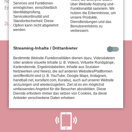
nochmals Versuchen aufzusteigen, in dem sie einfach
Services und Funktionen
über Website-Nutzung und -
Erster in der Tabelle wird.
ermöglichen, einschließlich
Funktionalität sammeln. Wir
Identitätsprüfung,
nutzen die Erkenntnisse, um
Servicekontinuität und
unsere Produkte,
Standortsicherheit. Diese
Dienstleistungen und das
Zurück
Option kann nicht abgelehnt
Benutzererlebnis zu
werden.
verbessern.
Streaming-Inhalte / Drittanbieter
Bestimmte Website-Funktionalitäten dienen dazu, Videodateien
oder andere visuelle Inhalte (z. B. Videos, Virtuelle Rundgänge,
Kartendienste, Ergebnistabellen, Inhalte aus Sozialen
Netzwerken und News), die auf anderen Websites/Plattformen
veröffentlicht sind (z. B. YouTube, Google Maps, Instagram,
handball.net, kursifant.com, Kurabu), auch auf unserer Website
anzuzeigen und wiederzugeben. Ziel ist es ein möglichst
tus Stuttgart 1867 e.V.
umfassendes Angebot für die Besucher abzubilden. Diese
Königsträßle 37
Dienste erfordern immer das setzen von Cookies, da diese
70597 Stuttgart
Anbieter verschiedene Daten erheben.