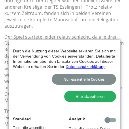
durchgeführt. Der Gegner war der Tabellenzweite der
anderen Kreisliga, der TS Esslingen II. Trotz relativ
kurzem Zeitraum, fanden sich in beiden Vereinen
jeweils eine komplette Mannschaft um die Relegation
auszutragen.
Der Spiel startete leider relativ schlecht, da alle drei
Doppel verloren gingen und man damit schon mit dem
Rücken zur Wand stand. In den Einzeln konnte man
Durch die Nutzung dieser Webseite erklären Sie sich mit
dann aber Überzeugen. Nach vielen engen Einzelnen
der Verwendung von Cookies einverstanden. Detaillierte
Informationen über den Einsatz von Cookies auf dieser
stand es nur noch 3:4 für den TS Esslingen. Allerdings
Webseite erhalten Sie in der
Datenschutzerklärung
.
war schon vor dem Mixed klar, dass es nicht reichen
würde. Da Esslingen einen Satz mehr hatte, selbst
Nur essentielle Cookies
wenn das Mixed gewonnen hätte. Da das Mixed aber
nicht gewonnen hat, ging das Spiel mit 5:3 an Esslingen.
Der Aufstieg wurde somit verpasst und man kann der
Alle akzeptieren
Mannschaft vom TS gratulieren.
Trotzdem war es eine spannenden Sache und hat
einige Zuschauer in die Halle geschoben. Die 3.
Standard
Analytik
Mannschaft wird es nun in der kommenden Saison
Tools, die wesentliche
Tools, die anonyme Daten