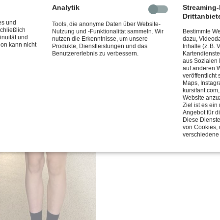
Analytik
Streaming-I
Drittanbiet
es und
Tools, die anonyme Daten über Website-
chließlich
Nutzung und -Funktionalität sammeln. Wir
Bestimmte Web
inuität und
nutzen die Erkenntnisse, um unsere
dazu, Videoda
ion kann nicht
Produkte, Dienstleistungen und das
Inhalte (z. B.
Benutzererlebnis zu verbessern.
Kartendienste
aus Sozialen
auf anderen W
veröffentlicht
Maps, Instagr
kursifant.com
Website anzu
Ziel ist es e
Angebot für d
Diese Dienste
von Cookies, 
verschiedene