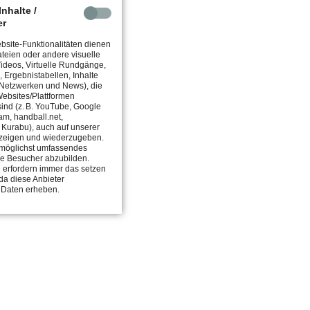
nhalte /
er
site-Funktionalitäten dienen
teien oder andere visuelle
 Videos, Virtuelle Rundgänge,
, Ergebnistabellen, Inhalte
 Netzwerken und News), die
ebsites/Plattformen
 sind (z. B. YouTube, Google
am, handball.net,
, Kurabu), auch auf unserer
zeigen und wiederzugeben.
in möglichst umfassendes
ie Besucher abzubilden.
 erfordern immer das setzen
da diese Anbieter
 Daten erheben.