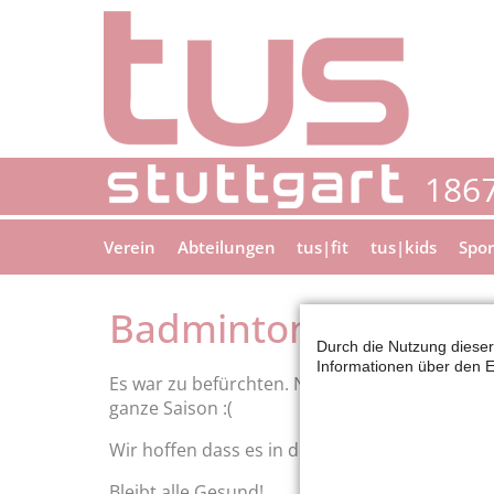
Verein
Abteilungen
tus|fit
tus|kids
Spor
Badminton: Saison 2
Durch die Nutzung dieser
Informationen über den E
Es war zu befürchten. Nun ist es Gewissheit. 
ganze Saison :(
Wir hoffen dass es in der Saison 21/22 wieder 
Bleibt alle Gesund!