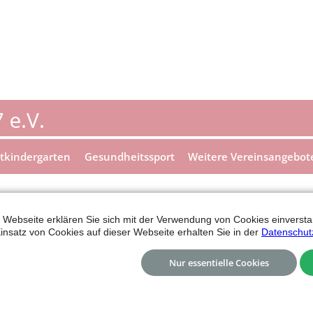
tkindergarten
Gesundheitssport
Weitere Vereinsangebot
0/21 abgesagt
 Webseite erklären Sie sich mit der Verwendung von Cookies einverstan
insatz von Cookies auf dieser Webseite erhalten Sie in der
Datenschut
Die Hinrunde ist abgesagt und wahrscheinlich auch die
Nur essentielle Cookies
los geht.