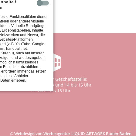
nhalte /
er
site-Funktionalitäten dienen
teien oder andere visuelle
 Videos, Virtuelle Rundgänge,
, Ergebnistabellen, Inhalte
 Netzwerken und News), die
ebsites/Plattformen
 sind (z. B. YouTube, Google
am, handball.net,
, Kurabu), auch auf unserer
zeigen und wiederzugeben.
in möglichst umfassendes
ie Besucher abzubilden.
 erfordern immer das setzen
da diese Anbieter
Öffnungszeiten der Geschäftsstelle:
 Daten erheben.
Mo. - Do. von 9 bis 13 und 14 bis 16 Uhr
Fr. von 9 bis 13 Uhr
© Webdesign von Werbeagentur LIQUID-ARTWORK Baden-Baden