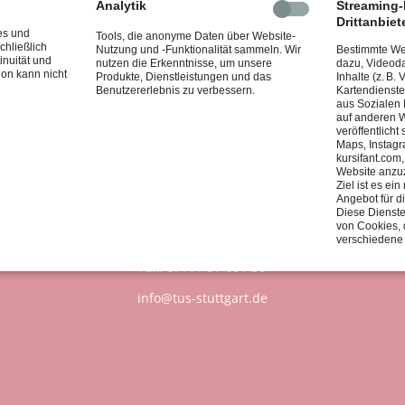
Analytik
Streaming-I
Drittanbiet
es und
Tools, die anonyme Daten über Website-
chließlich
Nutzung und -Funktionalität sammeln. Wir
Bestimmte Web
inuität und
nutzen die Erkenntnisse, um unsere
dazu, Videoda
ion kann nicht
Produkte, Dienstleistungen und das
Inhalte (z. B.
Benutzererlebnis zu verbessern.
Kartendienste
aus Sozialen
auf anderen W
veröffentlicht
Maps, Instagr
kursifant.com
Website anzu
Ziel ist es e
Angebot für d
Diese Dienste
von Cookies, 
Geschäftsstelle:
verschiedene
Tel.: 0711 / 97 661-0
Fax: 0711 / 97 661-30
info@tus-stuttgart.de