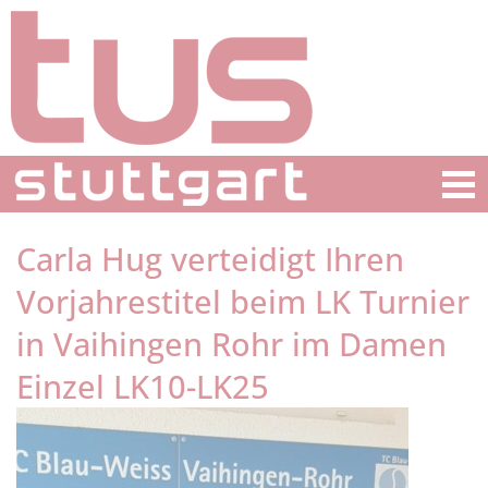
Carla Hug verteidigt Ihren
Vorjahrestitel beim LK Turnier
in Vaihingen Rohr im Damen
Einzel LK10-LK25