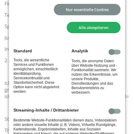
Finanzen: Petra Siller
Nur essentielle Cookies
Technik: Geog Krüll
Sport: Wolf Wenger
Alle akzeptieren
Jugend: Sebastian Georgi
Internet: Danijel Cubelic
Standard
Analytik
2. Jugendwart: Alexander Zieschank
Tools, die wesentliche
Tools, die anonyme Daten
Services und Funktionen
über Website-Nutzung und -
ermöglichen, einschließlich
Funktionalität sammeln. Wir
Identitätsprüfung,
nutzen die Erkenntnisse, um
Servicekontinuität und
unsere Produkte,
Ich bitte um Anmeldungen zur Versammlung, da bei
Standortsicherheit. Diese
Dienstleistungen und das
Option kann nicht abgelehnt
Benutzererlebnis zu
größerer Teilnehmerzahl ein größerer Ort notwendig
werden.
verbessern.
ist. Anmeldungen ab sofort an:
tennis@tus-stuttgart.de
Streaming-Inhalte / Drittanbieter
Stuttgart, 29.09.2025
Bestimmte Website-Funktionalitäten dienen dazu, Videodateien
oder andere visuelle Inhalte (z. B. Videos, Virtuelle Rundgänge,
Kartendienste, Ergebnistabellen, Inhalte aus Sozialen
Thomas Hochgeschurtz
Netzwerken und News), die auf anderen Websites/Plattformen