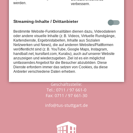
werden.
verbessern.
Streaming-Inhalte / Drittanbieter
Bestimmte Website-Funktionalitäten dienen dazu, Videodateien
tus Stuttgart 1867 e.V.
oder andere visuelle Inhalte (z. B. Videos, Virtuelle Rundgänge,
Königsträßle 37
Kartendienste, Ergebnistabellen, Inhalte aus Sozialen
70597 Stuttgart
Netzwerken und News), die auf anderen Websites/Plattformen
veröffentlicht sind (z. B. YouTube, Google Maps, Instagram,
handball.net, kursifant.com, Kurabu), auch auf unserer Website
anzuzeigen und wiederzugeben. Ziel ist es ein möglichst
umfassendes Angebot für die Besucher abzubilden. Diese
Dienste erfordern immer das setzen von Cookies, da diese
Anbieter verschiedene Daten erheben.
Geschäftsstelle:
Tel.: 0711 / 97 661-0
Fax: 0711 / 97 661-30
info@tus-stuttgart.de