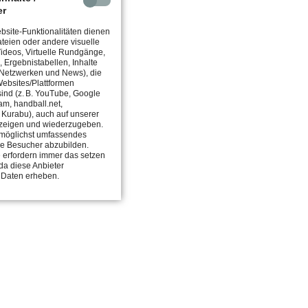
er
site-Funktionalitäten dienen
teien oder andere visuelle
 Videos, Virtuelle Rundgänge,
, Ergebnistabellen, Inhalte
 Netzwerken und News), die
ebsites/Plattformen
 sind (z. B. YouTube, Google
am, handball.net,
, Kurabu), auch auf unserer
zeigen und wiederzugeben.
in möglichst umfassendes
ie Besucher abzubilden.
 erfordern immer das setzen
da diese Anbieter
 Daten erheben.