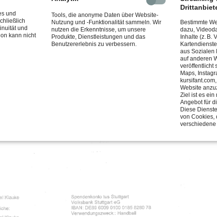
Drittanbiet
es und
Tools, die anonyme Daten über Website-
chließlich
Nutzung und -Funktionalität sammeln. Wir
Bestimmte Web
inuität und
nutzen die Erkenntnisse, um unsere
dazu, Videoda
ion kann nicht
Produkte, Dienstleistungen und das
Inhalte (z. B.
Benutzererlebnis zu verbessern.
Kartendienste
aus Sozialen
auf anderen W
veröffentlicht
Maps, Instagr
kursifant.com
Website anzu
Ziel ist es e
Angebot für d
Diese Dienste
von Cookies, 
verschiedene