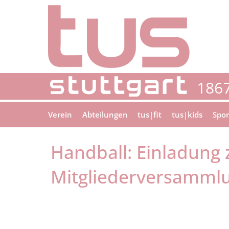
Verein
Abteilungen
tus|fit
tus|kids
Spor
Handball: Einladung 
Mitgliederversammlu