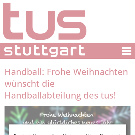
Handball: Frohe Weihnachten
wünscht die
Handballabteilung des tus!