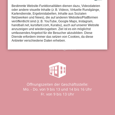
Bestimmte Website-Funktionalitäten dienen dazu, Videodateien
oder andere visuelle Inhalte (z. B. Videos, Virtuelle Rundgänge,
Kartendienste, Ergebnistabellen, Inhalte aus Sozialen
Netzwerken und News), die auf anderen Websites/Plattformen
veröffentlicht sind (z. B. YouTube, Google Maps, Instagram,
handball.net, kursifant.com, Kurabu), auch auf unserer Website
anzuzeigen und wiederzugeben. Ziel ist es ein möglichst
Geschäftsstelle:
umfassendes Angebot für die Besucher abzubilden. Diese
Tel.: 0711 / 97 661-0
Dienste erfordern immer das setzen von Cookies, da diese
Fax: 0711 / 97 661-30
Anbieter verschiedene Daten erheben.
info@tus-stuttgart.de
Öffnungszeiten der Geschäftsstelle:
Mo. - Do. von 9 bis 13 und 14 bis 16 Uhr
Fr. von 9 bis 13 Uhr