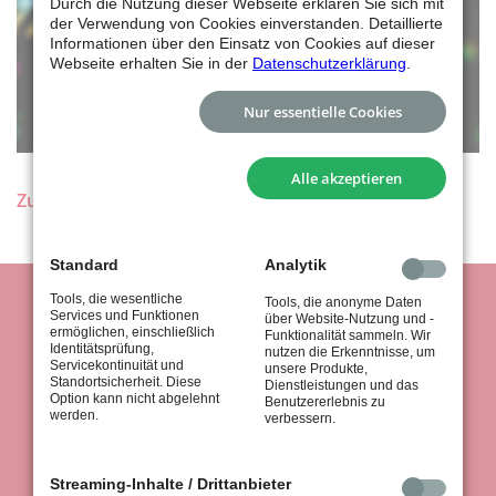
Durch die Nutzung dieser Webseite erklären Sie sich mit
der Verwendung von Cookies einverstanden. Detaillierte
Informationen über den Einsatz von Cookies auf dieser
Webseite erhalten Sie in der
Datenschutzerklärung
.
Nur essentielle Cookies
Alle akzeptieren
Zurück
Standard
Analytik
Tools, die wesentliche
Tools, die anonyme Daten
Services und Funktionen
über Website-Nutzung und -
ermöglichen, einschließlich
Funktionalität sammeln. Wir
Identitätsprüfung,
nutzen die Erkenntnisse, um
Servicekontinuität und
unsere Produkte,
Standortsicherheit. Diese
Dienstleistungen und das
Option kann nicht abgelehnt
Benutzererlebnis zu
werden.
verbessern.
tus Stuttgart 1867 e.V.
Königsträßle 37
70597 Stuttgart
Streaming-Inhalte / Drittanbieter