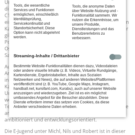
Unsere C2 qualifizierte sich mit starken Leistungen
Tools, die wesentliche
Tools, die anonyme Daten
direkt für die Bezirksoberliga – ein schöner Erfolg! Die
Services und Funktionen
über Website-Nutzung und -
C1 musste sich nach intensiver Qualifikation und mit
ermöglichen, einschließlich
Funktionalität sammeln. Wir
Identitätsprüfung,
nutzen die Erkenntnisse, um
einem größtenteils jüngeren, aber sehr ambitionierten
Servicekontinuität und
unsere Produkte,
Kader mit der Bezirksklasse begnügen. Doch auch hier
Standortsicherheit. Diese
Dienstleistungen und das
Option kann nicht abgelehnt
Benutzererlebnis zu
gilt: Entwicklung steht im Vordergrund – und das
werden.
verbessern.
Potenzial ist da. Das Trainerteam von Patrick, Raffael,
Oskar E. und Rico freuen sich auf jeden Fall auf die
Saison.
Streaming-Inhalte / Drittanbieter
Auch in der D-Jugend sehen wir vielversprechende
Bestimmte Website-Funktionalitäten dienen dazu, Videodateien
oder andere visuelle Inhalte (z. B. Videos, Virtuelle Rundgänge,
Ansätze. Zwei Teams trainieren eng miteinander, um
Kartendienste, Ergebnistabellen, Inhalte aus Sozialen
individuelle Entwicklung zu ermöglichen. Die
Netzwerken und News), die auf anderen Websites/Plattformen
veröffentlicht sind (z. B. YouTube, Google Maps, Instagram,
Kaderzusammensetzung ist dabei noch dynamisch.
handball.net, kursifant.com, Kurabu), auch auf unserer Website
Unsere Trainer Kaan, Vincent, Oskar B. und Jannik
anzuzeigen und wiederzugeben. Ziel ist es ein möglichst
umfassendes Angebot für die Besucher abzubilden. Diese
werden dabei tatkräftig von Murat unterstützt. Beide
Dienste erfordern immer das setzen von Cookies, da diese
Teams treten in der Bezirksoberliga bzw. Bezirksklasse
Anbieter verschiedene Daten erheben.
an – mit unterschiedlichen Schwerpunkten:
ambitioniert und entwicklungsorientiert.
Die E-Jugend unter Michl, Nils und Robert ist in dieser