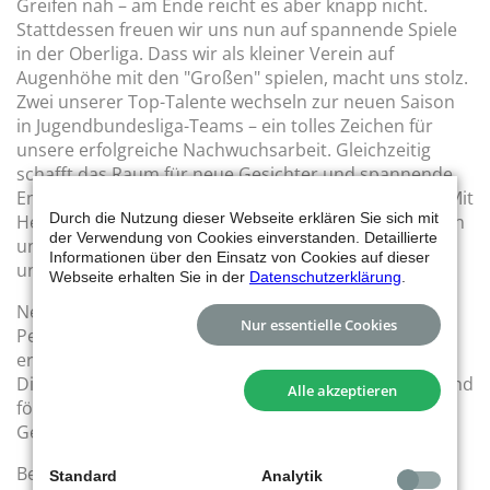
Greifen nah – am Ende reicht es aber knapp nicht.
Stattdessen freuen wir uns nun auf spannende Spiele
in der Oberliga. Dass wir als kleiner Verein auf
Augenhöhe mit den "Großen" spielen, macht uns stolz.
Zwei unserer Top-Talente wechseln zur neuen Saison
in Jugendbundesliga-Teams – ein tolles Zeichen für
unsere erfolgreiche Nachwuchsarbeit. Gleichzeitig
schafft das Raum für neue Gesichter und spannende
Entwicklungsmöglichkeiten aus dem eigenen Kader. Mit
Durch die Nutzung dieser Webseite erklären Sie sich mit
Heinz-Jürgen Raub haben wir zudem einen erfahrenen
der Verwendung von Cookies einverstanden. Detaillierte
und hochqualifizierten Trainer gewinnen können, der
Informationen über den Einsatz von Cookies auf dieser
unser Team hervorragend weiterentwickeln wird.
Webseite erhalten Sie in der
Datenschutzerklärung
.
Neu in dieser Saison: Wir melden eine B2 als
Nur essentielle Cookies
Perspektivteam, in dem ambitionierte C-Jugendliche
erste Erfahrungen in der B-Jugend sammeln können.
Diese Initiative kommt bei den Spielern sehr gut an und
Alle akzeptieren
fördert gezielt die Entwicklung der nächsten
Generation.
Bei der C-Jugend gab es eine kleine Überraschung:
Standard
Analytik