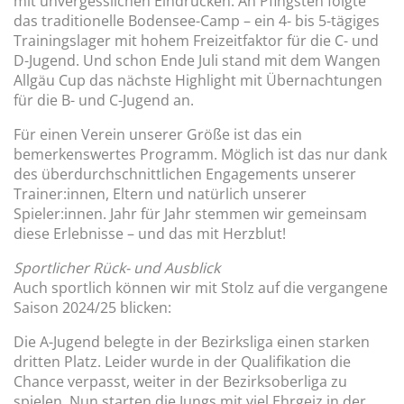
mit unvergesslichen Eindrücken. An Pfingsten folgte
das traditionelle Bodensee-Camp – ein 4- bis 5-tägiges
Trainingslager mit hohem Freizeitfaktor für die C- und
D-Jugend. Und schon Ende Juli stand mit dem Wangen
Allgäu Cup das nächste Highlight mit Übernachtungen
für die B- und C-Jugend an.
Für einen Verein unserer Größe ist das ein
bemerkenswertes Programm. Möglich ist das nur dank
des überdurchschnittlichen Engagements unserer
Trainer:innen, Eltern und natürlich unserer
Spieler:innen. Jahr für Jahr stemmen wir gemeinsam
diese Erlebnisse – und das mit Herzblut!
Sportlicher Rück- und Ausblick
Auch sportlich können wir mit Stolz auf die vergangene
Saison 2024/25 blicken:
Die A-Jugend belegte in der Bezirksliga einen starken
dritten Platz. Leider wurde in der Qualifikation die
Chance verpasst, weiter in der Bezirksoberliga zu
spielen. Nun starten die Jungs mit viel Ehrgeiz in der