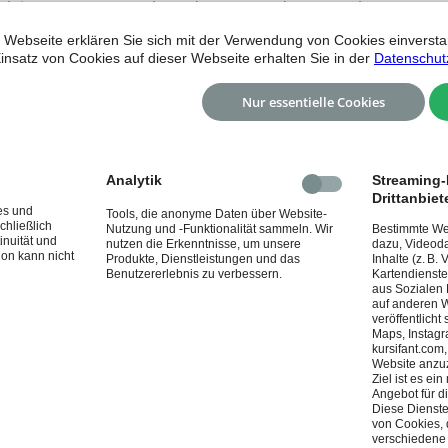
gsleiters Ben Gommel wurde unter anderem auch
ßen!
 Webseite erklären Sie sich mit der Verwendung von Cookies einverstan
insatz von Cookies auf dieser Webseite erhalten Sie in der
Datenschut
Nur essentielle Cookies
Analytik
Streaming-I
Drittanbiet
es und
Tools, die anonyme Daten über Website-
chließlich
Nutzung und -Funktionalität sammeln. Wir
Bestimmte Web
inuität und
nutzen die Erkenntnisse, um unsere
dazu, Videoda
ion kann nicht
Produkte, Dienstleistungen und das
Inhalte (z. B.
Benutzererlebnis zu verbessern.
Kartendienste
aus Sozialen
auf anderen W
veröffentlicht
Maps, Instagr
kursifant.com
Website anzu
Ziel ist es e
Angebot für d
Diese Dienste
von Cookies, 
verschiedene