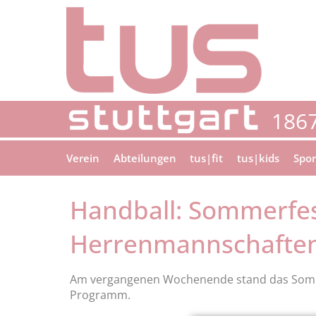
Verein
Abteilungen
tus|fit
tus|kids
Spor
Handball: Sommerfes
Herrenmannschafte
Am vergangenen Wochenende stand das Somm
Programm.