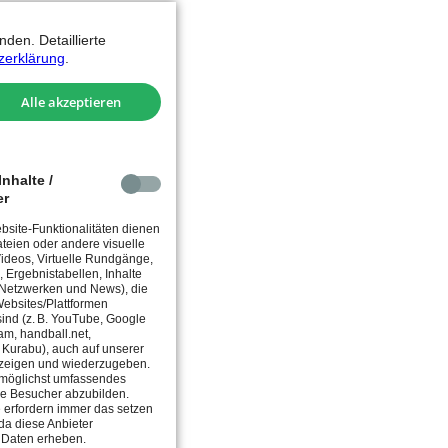
den. Detaillierte
zerklärung
.
Alle akzeptieren
nhalte /
er
site-Funktionalitäten dienen
teien oder andere visuelle
 Videos, Virtuelle Rundgänge,
, Ergebnistabellen, Inhalte
 Netzwerken und News), die
ebsites/Plattformen
 sind (z. B. YouTube, Google
am, handball.net,
, Kurabu), auch auf unserer
zeigen und wiederzugeben.
in möglichst umfassendes
ie Besucher abzubilden.
 erfordern immer das setzen
da diese Anbieter
 Daten erheben.