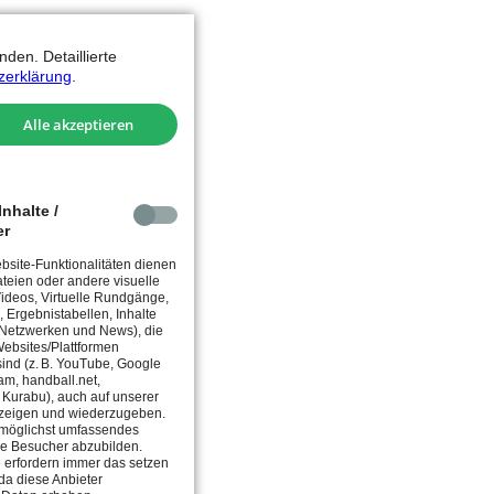
den. Detaillierte
zerklärung
.
Alle akzeptieren
nhalte /
er
site-Funktionalitäten dienen
teien oder andere visuelle
 Videos, Virtuelle Rundgänge,
, Ergebnistabellen, Inhalte
 Netzwerken und News), die
ebsites/Plattformen
 sind (z. B. YouTube, Google
am, handball.net,
, Kurabu), auch auf unserer
zeigen und wiederzugeben.
in möglichst umfassendes
ie Besucher abzubilden.
 erfordern immer das setzen
da diese Anbieter