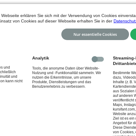
nd euren Jugendtrainern könnt ihr in
 Webseite erklären Sie sich mit der Verwendung von Cookies einverstan
insatz von Cookies auf dieser Webseite erhalten Sie in der
Datenschut
Nur essentielle Cookies
Analytik
Streaming-I
Drittanbiet
es und
Tools, die anonyme Daten über Website-
chließlich
Nutzung und -Funktionalität sammeln. Wir
Bestimmte Web
inuität und
nutzen die Erkenntnisse, um unsere
dazu, Videoda
ion kann nicht
Produkte, Dienstleistungen und das
Inhalte (z. B.
Benutzererlebnis zu verbessern.
Kartendienste
aus Sozialen
auf anderen W
veröffentlicht
ssen
Maps, Instagr
kursifant.com
Website anzu
Ziel ist es e
Angebot für d
Spiele? Dann nichts wie los und meldet euch an unter
Diese Dienste
von Cookies, 