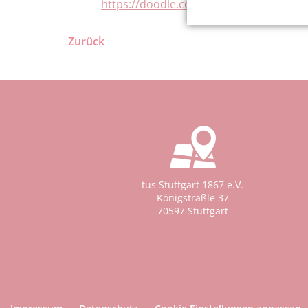
https://doodle.com/poll/4446dubf3y2d
Zurück
tus Stuttgart 1867 e.V.
Königsträßle 37
70597 Stuttgart