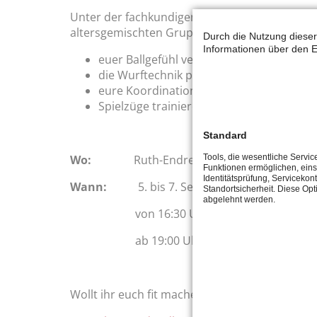
Unter der fachkundigen Anleitung von Braco u
altersgemischten Gruppen
Durch die Nutzung dieser
Informationen über den E
euer Ballgefühl verfeinern
die Wurftechnik präzisieren
eure Koordination üben
Spielzüge trainieren
Standard
Tools, die wesentliche Servic
Wo:
Ruth-Endress-Halle
Funktionen ermöglichen, eins
Identitätsprüfung, Servicekont
Wann:
5. bis 7. September 2018
Standortsicherheit. Diese Opt
abgelehnt werden.
von 16:30 Uhr bis 19:00 Uhr
ab 19:00 Uhr gemeinsames Pizza-E
Wollt ihr euch fit machen für die kommenden 