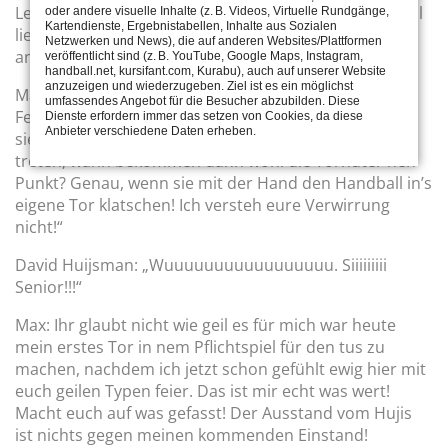
Leberkäse für meinen Ausstand gekauft – ich trink mal
oder andere visuelle Inhalte (z. B. Videos, Virtuelle Rundgänge,
Kartendienste, Ergebnistabellen, Inhalte aus Sozialen
lieber bisschen mehr, dann bleibt mehr Essen für die
Netzwerken und News), die auf anderen Websites/Plattformen
anderen.“
veröffentlicht sind (z. B. YouTube, Google Maps, Instagram,
handball.net, kursifant.com, Kurabu), auch auf unserer Website
anzuzeigen und wiederzugeben. Ziel ist es ein möglichst
Max Bauer: „Also – ist doch ganz einfach: wenn die
umfassendes Angebot für die Besucher abzubilden. Diese
Feldspieler beim Kicken nen Punkt bekommen, wenn
Dienste erfordern immer das setzen von Cookies, da diese
Anbieter verschiedene Daten erheben.
sie mit dem Fuß den Fußball in’s gegnerische Tor
treten, wann bekommen dann wohl die Torhüter nen
Punkt? Genau, wenn sie mit der Hand den Handball in’s
eigene Tor klatschen! Ich versteh eure Verwirrung
nicht!“
David Huijsman: „Wuuuuuuuuuuuuuuuuu. Siiiiiiiii
Senior!!!“
Max: Ihr glaubt nicht wie geil es für mich war heute
mein erstes Tor in nem Pflichtspiel für den tus zu
machen, nachdem ich jetzt schon gefühlt ewig hier mit
euch geilen Typen feier. Das ist mir echt was wert!
Macht euch auf was gefasst! Der Ausstand vom Hujis
ist nichts gegen meinen kommenden Einstand!