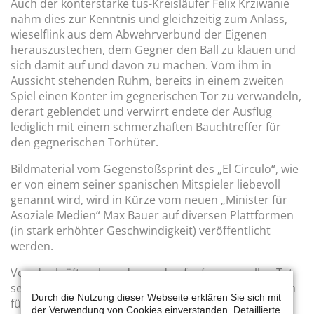
Auch der konterstarke tus-Kreisläufer Felix Krziwanie
nahm dies zur Kenntnis und gleichzeitig zum Anlass,
wieselflink aus dem Abwehrverbund der Eigenen
herauszustechen, dem Gegner den Ball zu klauen und
sich damit auf und davon zu machen. Vom ihm in
Aussicht stehenden Ruhm, bereits in einem zweiten
Spiel einen Konter im gegnerischen Tor zu verwandeln,
derart geblendet und verwirrt endete der Ausflug
lediglich mit einem schmerzhaften Bauchtreffer für
den gegnerischen Torhüter.
Bildmaterial vom Gegenstoßsprint des „El Circulo“, wie
er von einem seiner spanischen Mitspieler liebevoll
genannt wird, wird in Kürze vom neuen „Minister für
Asoziale Medien“ Max Bauer auf diversen Plattformen
(in stark erhöhter Geschwindigkeit) veröffentlicht
werden.
Von der kräftezehrenden und aufopferungsvollen Tat
seines Mitspielers inspiriert, verwandelte Justus Zesch
Durch die Nutzung dieser Webseite erklären Sie sich mit
für den tus in der 48. Minute und konnte zum ersten
der Verwendung von Cookies einverstanden. Detaillierte