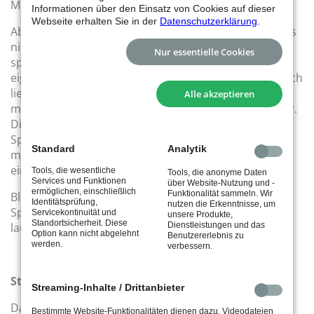
Mal einen Abstand von drei Toren herstellen.
Informationen über den Einsatz von Cookies auf dieser
Webseite erhalten Sie in der
Datenschutzerklärung
.
Aber wie immer wäre der tus nicht der tus, wenn er es
nicht schaffen würde das Spiel bis zum Ende unnötig
Nur essentielle Cookies
spannend zu halten. Immer wieder schloss man die
eigenen Angriffe zu früh ab und verfiel in Hektik. Jedoch
ließ man glücklicherweise in der Abwehr auch nicht
Alle akzeptieren
mehr viel zu, den Rest entschärfte Torwart Max Bauer.
Die Gegner konnten in den letzten 13 Minuten des
Spiels nur noch drei Treffer verbuchen. So gewann
Standard
Analytik
man das erste Heimspiel der Saison doch noch mit
einem Endstand von 21:18.
Tools, die wesentliche
Tools, die anonyme Daten
Services und Funktionen
über Website-Nutzung und -
ermöglichen, einschließlich
Funktionalität sammeln. Wir
Bleibt nun ein spielfreies Wochenende, um den
Identitätsprüfung,
nutzen die Erkenntnisse, um
Spielfluss im Angriff zu finden und sich in der
Servicekontinuität und
unsere Produkte,
Standortsicherheit. Diese
Dienstleistungen und das
laufenden Saison einzufinden!
Option kann nicht abgelehnt
Benutzererlebnis zu
werden.
verbessern.
Stimmen zum Spiel:
Streaming-Inhalte / Drittanbieter
David Huijsman: „Schätze ich hab bisschen wenig
Bestimmte Website-Funktionalitäten dienen dazu, Videodateien