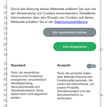
Da die Spalte für Hinausstellungen bislang beim tus
Durch die Nutzung dieser Webseite erklären Sie sich mit
auch in der 53. Minute noch jungfräulich war, fasste
der Verwendung von Cookies einverstanden. Detaillierte
sich Dieter, der bis dato eine tadellose Abwehrarbeit
Informationen über den Einsatz von Cookies auf dieser
Webseite erhalten Sie in der
Datenschutzerklärung
.
zeigte, ein Herz, nahm Anlauf und sprang seinem
Gegner zum Huckepack auf den Rücken. Die
Nur essentielle Cookies
Schiedsrichter nahmen die Bitte Dieters nach einer
Zweiminutenstrafe auf, bearbeiteten sie und
gewährten ihm diese letzten Endes. So konnte er
Alle akzeptieren
zufrieden mit den Worten „Geht doch! Sonst macht’s ja
wieder keiner!“ den Platz Richtung Bank verlassen.
Das Angriffskapitel schloss Tuscher für den tus mit
Standard
Analytik
zwei wunderschönen platzierten Würfen. In der letzten
Tools, die wesentliche
Abwehraktion des tus wurde Abwehrbollwerk
Tools, die anonyme Daten
Services und Funktionen
über Website-Nutzung und -
Krziwanie noch zum Fortgeschrittenen-Tanzkurs
ermöglichen, einschließlich
Funktionalität sammeln. Wir
Identitätsprüfung,
eingeladen. Nach einer gelungenen Täuschung des
nutzen die Erkenntnisse, um
Servicekontinuität und
unsere Produkte,
angreifenden Ebersbacher Halbspielers drehte sich
Standortsicherheit. Diese
Dienstleistungen und das
Krziwanie mit einer dreieinhalbfachen Pirouette um die
Option kann nicht abgelehnt
Benutzererlebnis zu
werden.
verbessern.
eigene Achse, verzwirbelte sich dabei sieben Bänder
und 13 Knochen und ging mit Schwindel zu Boden.