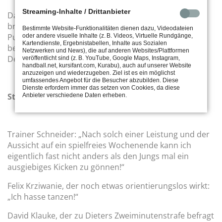
Streaming-Inhalte / Drittanbieter
Das Spiel endete vier Sekunden später mit 29:24 und
bringt den tus als Aufsteiger mit einer Bilanz von 15:5
Bestimmte Website-Funktionalitäten dienen dazu, Videodateien
Punkten in eine gute Tabellenposition. Nächstes Spiel
oder andere visuelle Inhalte (z. B. Videos, Virtuelle Rundgänge,
Kartendienste, Ergebnistabellen, Inhalte aus Sozialen
bestreitet die m1 am 9.12. um 20.00 Uhr gegen und in
Netzwerken und News), die auf anderen Websites/Plattformen
Denkendorf.
veröffentlicht sind (z. B. YouTube, Google Maps, Instagram,
handball.net, kursifant.com, Kurabu), auch auf unserer Website
anzuzeigen und wiederzugeben. Ziel ist es ein möglichst
umfassendes Angebot für die Besucher abzubilden. Diese
Dienste erfordern immer das setzen von Cookies, da diese
Stimmen zum Spiel:
Anbieter verschiedene Daten erheben.
Trainer Schneider: „Nach solch einer Leistung und der
Aussicht auf ein spielfreies Wochenende kann ich
eigentlich fast nicht anders als den Jungs mal ein
ausgiebiges Kicken zu gönnen!“
Felix Krziwanie, der noch etwas orientierungslos wirkt:
„Ich hasse tanzen!“
David Klauke, der zu Dieters Zweiminutenstrafe befragt