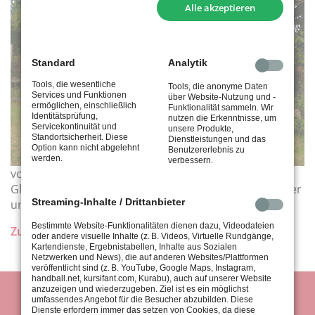
Alle akzeptieren
Standard
Analytik
Tools, die wesentliche
Tools, die anonyme Daten
Services und Funktionen
über Website-Nutzung und -
ermöglichen, einschließlich
Funktionalität sammeln. Wir
Identitätsprüfung,
nutzen die Erkenntnisse, um
Servicekontinuität und
unsere Produkte,
Standortsicherheit. Diese
Dienstleistungen und das
Option kann nicht abgelehnt
Benutzererlebnis zu
werden.
verbessern.
von links nach rechts: Benjamin Schlindwein, Andy
Glänzel, Benjamin Pfeifer, Thorsten Plate, Lukas Siebler
Streaming-Inhalte / Drittanbieter
und Felix Krizwanie.
Bestimmte Website-Funktionalitäten dienen dazu, Videodateien
Zurück
oder andere visuelle Inhalte (z. B. Videos, Virtuelle Rundgänge,
Kartendienste, Ergebnistabellen, Inhalte aus Sozialen
Netzwerken und News), die auf anderen Websites/Plattformen
veröffentlicht sind (z. B. YouTube, Google Maps, Instagram,
handball.net, kursifant.com, Kurabu), auch auf unserer Website
anzuzeigen und wiederzugeben. Ziel ist es ein möglichst
umfassendes Angebot für die Besucher abzubilden. Diese
Dienste erfordern immer das setzen von Cookies, da diese