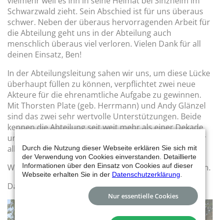
vielmehr weil es ihn in seine Heimat bei Sinzheim im
Schwarzwald zieht. Sein Abschied ist für uns überaus
schwer. Neben der überaus hervorragenden Arbeit für
die Abteilung geht uns in der Abteilung auch
menschlich überaus viel verloren. Vielen Dank für all
deinen Einsatz, Ben!
In der Abteilungsleitung sahen wir uns, um diese Lücke
überhaupt füllen zu können, verpflichtet zwei neue
Akteure für die ehrenamtliche Aufgabe zu gewinnen.
Mit Thorsten Plate (geb. Herrmann) und Andy Glänzel
sind das zwei sehr wertvolle Unterstützungen. Beide
kennen die Abteilung seit weit mehr als einer Dekade
und wissen genau, wo es Herausforderungen und vor
allem Lösungen gibt.
Durch die Nutzung dieser Webseite erklären Sie sich mit
der Verwendung von Cookies einverstanden. Detaillierte
Informationen über den Einsatz von Cookies auf dieser
Wir freuen uns gemeinsam neue Aufgaben anzugehen.
Webseite erhalten Sie in der
Datenschutzerklärung
.
Das Leitungsteam der Abteilung Handball
Nur essentielle Cookies