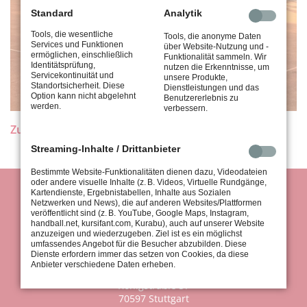
Standard
Analytik
Tools, die wesentliche
Tools, die anonyme Daten
Services und Funktionen
über Website-Nutzung und -
ermöglichen, einschließlich
Funktionalität sammeln. Wir
Identitätsprüfung,
nutzen die Erkenntnisse, um
Servicekontinuität und
unsere Produkte,
Standortsicherheit. Diese
Dienstleistungen und das
Option kann nicht abgelehnt
Benutzererlebnis zu
werden.
verbessern.
Zurück
Streaming-Inhalte / Drittanbieter
Bestimmte Website-Funktionalitäten dienen dazu, Videodateien
oder andere visuelle Inhalte (z. B. Videos, Virtuelle Rundgänge,
Kartendienste, Ergebnistabellen, Inhalte aus Sozialen
Netzwerken und News), die auf anderen Websites/Plattformen
veröffentlicht sind (z. B. YouTube, Google Maps, Instagram,
handball.net, kursifant.com, Kurabu), auch auf unserer Website
anzuzeigen und wiederzugeben. Ziel ist es ein möglichst
umfassendes Angebot für die Besucher abzubilden. Diese
Dienste erfordern immer das setzen von Cookies, da diese
Anbieter verschiedene Daten erheben.
tus Stuttgart 1867 e.V.
Königsträßle 37
70597 Stuttgart