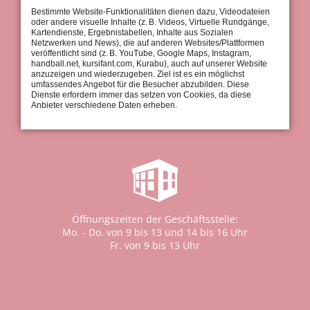
Bestimmte Website-Funktionalitäten dienen dazu, Videodateien
oder andere visuelle Inhalte (z. B. Videos, Virtuelle Rundgänge,
Kartendienste, Ergebnistabellen, Inhalte aus Sozialen
Netzwerken und News), die auf anderen Websites/Plattformen
veröffentlicht sind (z. B. YouTube, Google Maps, Instagram,
handball.net, kursifant.com, Kurabu), auch auf unserer Website
Geschäftsstelle:
anzuzeigen und wiederzugeben. Ziel ist es ein möglichst
Tel.: 0711 / 97 661-0
umfassendes Angebot für die Besucher abzubilden. Diese
Dienste erfordern immer das setzen von Cookies, da diese
Fax: 0711 / 97 661-30
Anbieter verschiedene Daten erheben.
info@tus-stuttgart.de
Öffnungszeiten der Geschäftsstelle:
Mo. - Do. von 9 bis 13 und 14 bis 16 Uhr
Fr. von 9 bis 13 Uhr