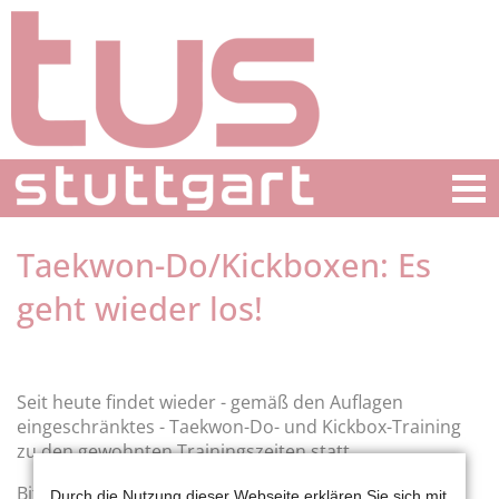
Taekwon-Do/Kickboxen: Es
geht wieder los!
Seit heute findet wieder - gemäß den Auflagen
eingeschränktes - Taekwon-Do- und Kickbox-Training
zu den gewohnten Trainingszeiten statt.
Bitte Turnschuhe für draußen mitbringen, da wir
Durch die Nutzung dieser Webseite erklären Sie sich mit