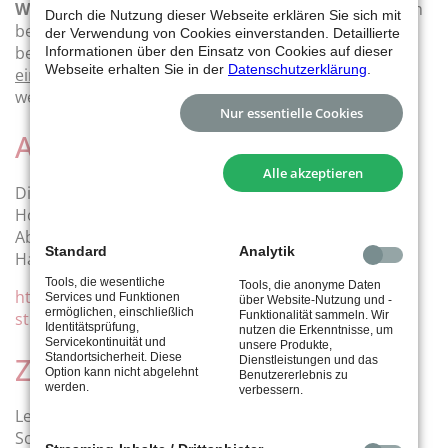
WICHTIG:
wir sind dort Gäste, bitte die Plätze pfleglich
Durch die Nutzung dieser Webseite erklären Sie sich mit
behandeln und die Bewässerungsvorschriften
der Verwendung von Cookies einverstanden. Detaillierte
beachten. Die Bewässerung muss
manuell
Informationen über den Einsatz von Cookies auf dieser
Webseite erhalten Sie in der
Datenschutzerklärung
.
eingeschaltet
werden
UND
manuell ausgeschaltet
werden.
Nur essentielle Cookies
Arbeitsdienste
Alle akzeptieren
Die offenen Arbeitsdienste sind jederzeit auf der
Homepage einsehbar. Bitte meldet Euch, eine
Abteilung mit 800 Mitgliedern braucht jede aktive
Standard
Analytik
Hand.
Tools, die wesentliche
Tools, die anonyme Daten
https://www.tus-
Services und Funktionen
über Website-Nutzung und -
ermöglichen, einschließlich
Funktionalität sammeln. Wir
stuttgart.de/tennis/arbeitsdienste.html
Identitätsprüfung,
nutzen die Erkenntnisse, um
Servicekontinuität und
unsere Produkte,
Standortsicherheit. Diese
Zugang zu den Umkleiden
Dienstleistungen und das
Option kann nicht abgelehnt
Benutzererlebnis zu
werden.
verbessern.
Leider gibt es weiterhin Probleme mit der tus-
Schließanlage. Aktuell gilt folgendes: