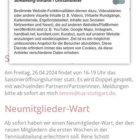
Streaming-Inhalte / Drittanbieter
die Glastür zu Toiletten und Männerumkleide
Bestimmte Website-Funktionalitäten dienen dazu, Videodateien
wird mit dem Chip geöffnet.
oder andere visuelle Inhalte (z. B. Videos, Virtuelle Rundgänge,
Kartendienste, Ergebnistabellen, Inhalte aus Sozialen
die Männerumkleide wird nicht abgeschlossen.
Netzwerken und News), die auf anderen Websites/Plattformen
die Damenumkleide
wird über das Touchpad
veröffentlicht sind (z. B. YouTube, Google Maps, Instagram,
handball.net, kursifant.com, Kurabu), auch auf unserer Website
geöffnet. Das Passwort ist nur in der Mail an
anzuzeigen und wiederzugeben. Ziel ist es ein möglichst
weibliche Mitglieder.
umfassendes Angebot für die Besucher abzubilden. Diese
Dienste erfordern immer das setzen von Cookies, da diese
Anbieter verschiedene Daten erheben.
Saisoneröffnungsturnier
Am Freitag, 26.04.2024 findet von 16-19 Uhr das
Saisoneröffnungsturnier statt. Es wird Doppel gespielt,
mit wechselnden Partnern/Partnerinnen. Meldungen
bitte ab sofort an mich
tennis@tus-stuttgart.de
.
Neumitglieder-Wart
Ab sofort haben wir einen Neumitglieder-Wart, der den
neuen Mitgliedern die ersten Wochen in der
Tennisabteilung erleichtern soll. Rene Schott