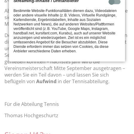
Streaming-Inhalte / Drittanbieter
Aber Tennis kennt kein Unentschieden und so sicherte
Bestimmte Website-Funktionalitäten dienen dazu, Videodateien
oder andere visuelle Inhalte (z. B. Videos, Virtuelle Rundgänge,
sich Sebastian sein 3. Vereinsmeister-Krönchen und
Kartendienste, Ergebnistabellen, Inhalte aus Sozialen
Matthias wurde zum Sieger der Herren40.
Netzwerken und News), die auf anderen Websites/Plattformen
veröffentlicht sind (z. B. YouTube, Google Maps, Instagram,
handball.net, kursifant.com, Kurabu), auch auf unserer Website
Der eigentliche Sieger der Vereinsmeisterschaft waren
anzuzeigen und wiederzugeben. Ziel ist es ein möglichst
die vielen Mitglieder, die bei Kaffee, Kuchen, Grillwurst
umfassendes Angebot für die Besucher abzubilden. Diese
Dienste erfordern immer das setzen von Cookies, da diese
und passenden Getränken den letzten Sonnentag im
Anbieter verschiedene Daten erheben.
September auf der Terrasse der Tennisanlage
genießen konnten – nächstes Jahr wird die
Vereinsmeisterschaft Mitte September ausgetragen –
werden Sie ein Teil davon – und lassen Sie sich
beflügeln von
Aufwind
in der Tennisabteilung.
Für die Abteilung Tennis
Thomas Hochgeschurtz