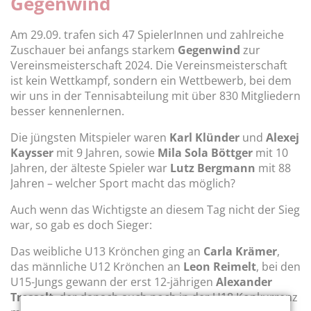
Gegenwind
Am 29.09. trafen sich 47 SpielerInnen und zahlreiche
Zuschauer bei anfangs starkem
Gegenwind
zur
Vereinsmeisterschaft 2024. Die Vereinsmeisterschaft
ist kein Wettkampf, sondern ein Wettbewerb, bei dem
wir uns in der Tennisabteilung mit über 830 Mitgliedern
besser kennenlernen.
Die jüngsten Mitspieler waren
Karl Klünder
und
Alexej
Kaysser
mit 9 Jahren, sowie
Mila Sola Böttger
mit 10
Jahren, der älteste Spieler war
Lutz Bergmann
mit 88
Jahren – welcher Sport macht das möglich?
Auch wenn das Wichtigste an diesem Tag nicht der Sieg
war, so gab es doch Sieger:
Das weibliche U13 Krönchen ging an
Carla Krämer
,
das männliche U12 Krönchen an
Leon Reimelt
, bei den
U15-Jungs gewann der erst 12-jährigen
Alexander
Tresselt
, der danach auch noch in der U18 Konkurrenz