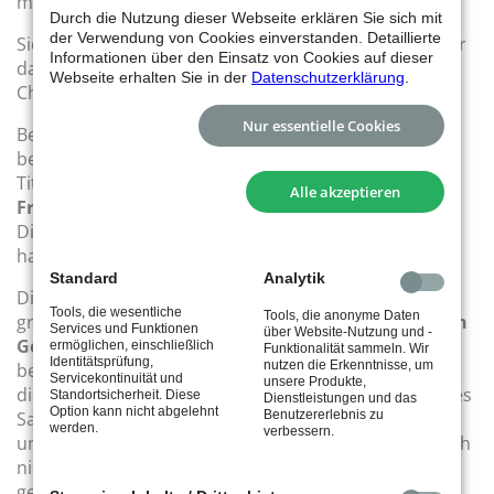
mitspielte – Respekt!
Durch die Nutzung dieser Webseite erklären Sie sich mit
der Verwendung von Cookies einverstanden. Detaillierte
Sieger der U18 wurde dieses Jahr
Kilian Aßmann
, der
Informationen über den Einsatz von Cookies auf dieser
damit seinen Titel aus dem letzten Jahr als U15
Webseite erhalten Sie in der
Datenschutzerklärung
.
Champion wiederholen konnte.
Nur essentielle Cookies
Bei den Damen50 setzte sich
Birgit Regnitter
durch,
bei den Herren 50 verteidigte
Dieter Kaysser
seinen
Titel in einem spannenden und knappen Finale gegen
Alle akzeptieren
Frank Teuber
, der in der Vorrunde das Spiel gegen
Dieter noch mit einem fiesen Netzroller gewonnen
hatte.
Standard
Analytik
Die aktiven Herren und Herren 40 spielten in einer
Tools, die wesentliche
Tools, die anonyme Daten
großen Konkurrenz. Es kam zum Finale von
Sebastian
Services und Funktionen
über Website-Nutzung und -
Georgi
, der schon zwei Vereinsmeister-Krönchen
ermöglichen, einschließlich
Funktionalität sammeln. Wir
Identitätsprüfung,
nutzen die Erkenntnisse, um
besitzt und
Matthias Klink
. Wer das Glück hatte, bei
Servicekontinuität und
unsere Produkte,
diesem Finale zuschauen zu dürfen, bekam exzellentes
Standortsicherheit. Diese
Dienstleistungen und das
Option kann nicht abgelehnt
Benutzererlebnis zu
Sandplatztennis zu sehen, das von höchster Qualität
werden.
verbessern.
und Spielkunst geprägt war. Die beiden schenkten sich
nichts und hätten doch auch dem anderen den Sieg
gegönnt.