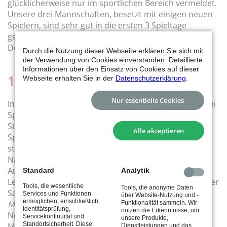
glücklicherweise nur im sportlichen Bereich vermeldet.
Unsere drei Mannschaften, besetzt mit einigen neuen
Spielern, sind sehr gut in die ersten 3 Spieltage
gestartet. Der letzte Hinrundenspieltag ist für den 18.
Dezember geplant.
Durch die Nutzung dieser Webseite erklären Sie sich mit
der Verwendung von Cookies einverstanden. Detaillierte
Informationen über den Einsatz von Cookies auf dieser
1. Mannschaft - Landesliga
Webseite erhalten Sie in der
Datenschutzerklärung
.
Nur essentielle Cookies
In einer Liga mit lediglich 6 Mannschaften wurden zwei
Spiele deutlich mit 8:0 und 7:1 gewonnen. Gegen den
Stadtrivalen vom MTV Stuttgart wurden am ersten
Alle akzeptieren
Spieltag die Punkte geteilt, die insbesondere mit
starken Damen auftrumpfen konnten. Gegen die
Nachbarn vom SV Vaihingen und voraussichtlichen
Aufsteiger gab es die einzige Niederlage für den tus.
Standard
Analytik
Lediglich zwei Einzel konnten hier von den bisher in der
Tools, die wesentliche
Tools, die anonyme Daten
Saison noch ungeschlagenen
Anh Nguyen Dao
und
Services und Funktionen
über Website-Nutzung und -
ermöglichen, einschließlich
Moritz Kreder
gewonnen werden. Mit den zwei
Funktionalität sammeln. Wir
Identitätsprüfung,
nutzen die Erkenntnisse, um
Neuzugängen,
Anh
und
Dwi
, und ohne den
Servicekontinuität und
unsere Produkte,
Standortsicherheit. Diese
Mannschaftsführer
Fabian Zohm
, der voraussichtlich
Dienstleistungen und das