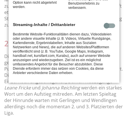
Option kann nicht abgelehnt
Benutzererlebnis zu
zur Rückrunde wieder einsteigt, wurde die Mannschaft
werden.
verbessern.
etwas durcheinandergewürfelt. Nach
Startschwierigkeiten ist man nun auf einem guten Weg
zu einem souveränen zweiten Platz.
Streaming-Inhalte / Drittanbieter
Bestimmte Website-Funktionalitäten dienen dazu, Videodateien
oder andere visuelle Inhalte (z. B. Videos, Virtuelle Rundgänge,
2. Mannschaft - Bezirksliga
Kartendienste, Ergebnistabellen, Inhalte aus Sozialen
Netzwerken und News), die auf anderen Websites/Plattformen
veröffentlicht sind (z. B. YouTube, Google Maps, Instagram,
Die zweite Mannschaft ist grandios in die neue Saison
handball.net, kursifant.com, Kurabu), auch auf unserer Website
anzuzeigen und wiederzugeben. Ziel ist es ein möglichst
gestartet. Mit vier souveränen Siegen und ohne
umfassendes Angebot für die Besucher abzubilden. Diese
Punktverlust wird die Tabelle der Bezirksliga angeführt.
Dienste erfordern immer das setzen von Cookies, da diese
Anbieter verschiedene Daten erheben.
Die Männer um MaFü
Yannik Krebs
und unsere (im
Einzel noch ungeschlagenen) Damen-Neuzugänge
Leane Fricke
und
Johanna Reichling
werden ein starkes
Wort um den Aufstieg mitreden. Am letzten Spieltag
der Hinrunde warten mit Gerlingen und Wendlingen
allerdings noch die momentan 2. und 3. Platzierten der
Liga.