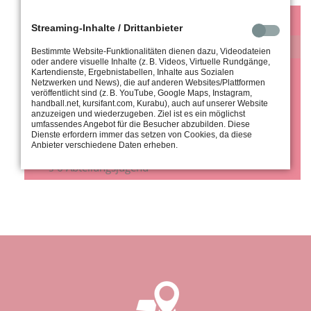
Jugendordnung
Streaming-Inhalte / Drittanbieter
§1 Vereinsjugend
Bestimmte Website-Funktionalitäten dienen dazu, Videodateien
oder andere visuelle Inhalte (z. B. Videos, Virtuelle Rundgänge,
§ 2 Stimmrecht und Wählbarkeit
Kartendienste, Ergebnistabellen, Inhalte aus Sozialen
Netzwerken und News), die auf anderen Websites/Plattformen
veröffentlicht sind (z. B. YouTube, Google Maps, Instagram,
§ 3 Organe
handball.net, kursifant.com, Kurabu), auch auf unserer Website
anzuzeigen und wiederzugeben. Ziel ist es ein möglichst
§ 4 Jugendversammlung
umfassendes Angebot für die Besucher abzubilden. Diese
Dienste erfordern immer das setzen von Cookies, da diese
§ 5 Jugendausschuss
Anbieter verschiedene Daten erheben.
§ 6 Abteilungsjugend