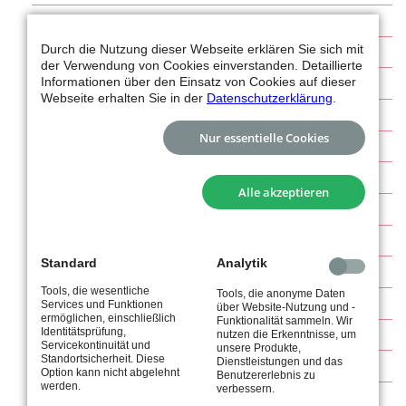
§ 13 Mitgliederversammlung
Durch die Nutzung dieser Webseite erklären Sie sich mit
§ 14 Vorstand
der Verwendung von Cookies einverstanden. Detaillierte
Informationen über den Einsatz von Cookies auf dieser
§ 15 Hauptausschuss
Webseite erhalten Sie in der
Datenschutzerklärung
.
§ 16 Ältestenrat
Nur essentielle Cookies
§ 17 Abteilungen
§ 18 Jugendvertretung
Alle akzeptieren
§ 19 Kassenprüfer
§ 20 Ordnungen
Standard
Analytik
§ 21 Textform, Protokolle, Bekanntmachungen
Tools, die wesentliche
Tools, die anonyme Daten
§ 22 Auflösung des Vereins
Services und Funktionen
über Website-Nutzung und -
ermöglichen, einschließlich
Funktionalität sammeln. Wir
Identitätsprüfung,
§ 23 Wirksamkeit und Gerichtsstand
nutzen die Erkenntnisse, um
Servicekontinuität und
unsere Produkte,
Standortsicherheit. Diese
Dienstleistungen und das
§ 24 Inkrafttreten
Option kann nicht abgelehnt
Benutzererlebnis zu
werden.
verbessern.
Finanzordnung