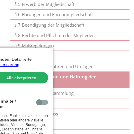
§ 5 Erwerb der Mitgliedschaft
§ 6 Ehrungen und Ehrenmitgliedschaft
§ 7 Beendigung der Mitgliedschaft
§ 8 Rechte und Pflichten der Mitglieder
§ 9 Maßregelungen
§ 10 Datenschutz
den. Detaillierte
zerklärung
.
§ 11 Beiträge, Gebühren und Umlagen
§ 12 Vereinsorgane und Haftung der
Alle akzeptieren
Organmitglieder
§ 13 Mitgliederversammlung
nhalte /
§ 14 Vorstand
er
§ 15 Hauptausschuss
site-Funktionalitäten dienen
teien oder andere visuelle
§ 16 Ältestenrat
 Videos, Virtuelle Rundgänge,
, Ergebnistabellen, Inhalte
 Netzwerken und News), die