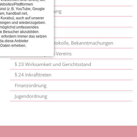
§ 17 Abteilungen
ebsites/Plattformen
 sind (z. B. YouTube, Google
§ 18 Jugendvertretung
am, handball.net,
, Kurabu), auch auf unserer
§ 19 Kassenprüfer
zeigen und wiederzugeben.
in möglichst umfassendes
§ 20 Ordnungen
ie Besucher abzubilden.
 erfordern immer das setzen
da diese Anbieter
§ 21 Textform, Protokolle, Bekanntmachungen
 Daten erheben.
§ 22 Auflösung des Vereins
§ 23 Wirksamkeit und Gerichtsstand
§ 24 Inkrafttreten
Finanzordnung
Jugendordnung