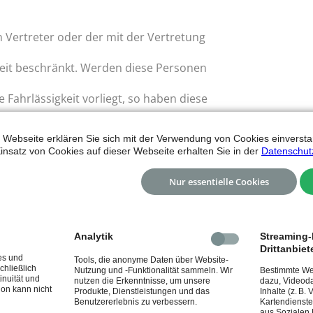
n Vertreter oder der mit der Vertretung
keit beschränkt. Werden diese Personen
Fahrlässigkeit vorliegt, so haben diese
ur Abwehr der Ansprüche sowie auf
 Webseite erklären Sie sich mit der Verwendung von Cookies einverstan
insatz von Cookies auf dieser Webseite erhalten Sie in der
Datenschut
 eine Organhaftpflichtversicherung für den
Nur essentielle Cookies
Analytik
Streaming-I
Drittanbiet
es und
Tools, die anonyme Daten über Website-
chließlich
Nutzung und -Funktionalität sammeln. Wir
Bestimmte Web
inuität und
nutzen die Erkenntnisse, um unsere
dazu, Videoda
ion kann nicht
Produkte, Dienstleistungen und das
Inhalte (z. B.
Benutzererlebnis zu verbessern.
Kartendienste
aus Sozialen