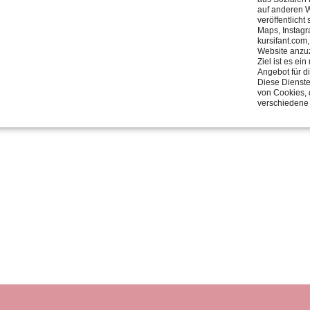
auf anderen W
veröffentlicht
Maps, Instagr
kursifant.com
Website anzu
Ziel ist es e
Angebot für d
Diese Dienste
von Cookies, 
verschiedene