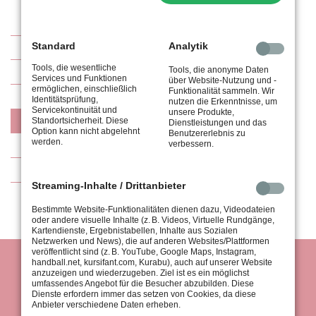
Standard
Analytik
Volleyball
Tools, die wesentliche
Tools, die anonyme Daten
Volleyball Freizeitteam
Services und Funktionen
über Website-Nutzung und -
ermöglichen, einschließlich
Funktionalität sammeln. Wir
Volleyball Damenmannschaft (aktive)
Identitätsprüfung,
nutzen die Erkenntnisse, um
Servicekontinuität und
unsere Produkte,
Mitgliedsbeiträge
Standortsicherheit. Diese
Dienstleistungen und das
Option kann nicht abgelehnt
Benutzererlebnis zu
werden.
Galerie
verbessern.
Kontakt
Streaming-Inhalte / Drittanbieter
Bestimmte Website-Funktionalitäten dienen dazu, Videodateien
oder andere visuelle Inhalte (z. B. Videos, Virtuelle Rundgänge,
Kartendienste, Ergebnistabellen, Inhalte aus Sozialen
Netzwerken und News), die auf anderen Websites/Plattformen
veröffentlicht sind (z. B. YouTube, Google Maps, Instagram,
handball.net, kursifant.com, Kurabu), auch auf unserer Website
anzuzeigen und wiederzugeben. Ziel ist es ein möglichst
umfassendes Angebot für die Besucher abzubilden. Diese
Dienste erfordern immer das setzen von Cookies, da diese
Anbieter verschiedene Daten erheben.