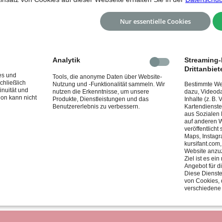
Nur essentielle Cookies
 aus 1 und 6?
Analytik
Streaming-I
Drittanbiet
es und
Tools, die anonyme Daten über Website-
chließlich
Nutzung und -Funktionalität sammeln. Wir
Bestimmte Web
inuität und
nutzen die Erkenntnisse, um unsere
dazu, Videoda
ion kann nicht
Produkte, Dienstleistungen und das
Inhalte (z. B.
n, kannst Du dies hier vornehmen:
Benutzererlebnis zu verbessern.
Kartendienste
aus Sozialen
auf anderen W
veröffentlicht
Maps, Instagr
kursifant.com
Website anzu
 8 und 9.
Ziel ist es e
Angebot für d
Diese Dienste
von Cookies, 
verschiedene