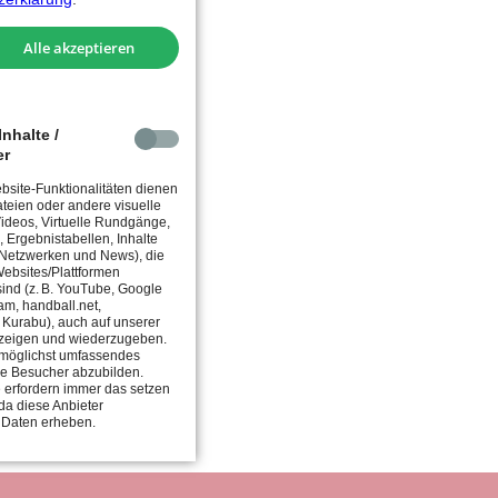
Sie
bitte
Alle akzeptieren
Ihren
Spamfilter
und
das
nhalte /
entsprech
er
Postfach
site-Funktionalitäten dienen
in
teien oder andere visuelle
Ihrem
 Videos, Virtuelle Rundgänge,
, Ergebnistabellen, Inhalte
E-
 Netzwerken und News), die
Mail
ebsites/Plattformen
 sind (z. B. YouTube, Google
Account.
am, handball.net,
, Kurabu), auch auf unserer
zeigen und wiederzugeben.
in möglichst umfassendes
ie Besucher abzubilden.
 erfordern immer das setzen
da diese Anbieter
 Daten erheben.