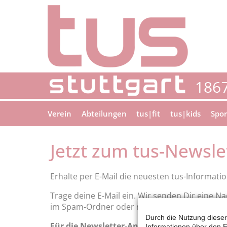
Verein
Abteilungen
tus|fit
tus|kids
Spor
Jetzt zum tus-Newsl
Erhalte per E-Mail die neuesten tus-Informati
Trage deine E-Mail ein. Wir senden Dir eine Na
im Spam-Ordner oder melde dich bei info@tus
Durch die Nutzung dieser
Für die Newsletter-Anmeldung gibst du deine
Informationen über den E