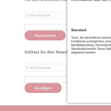
Was ist die Summe
Standard
Abonnieren
Tools, die wesentliche Servic
Funktionen ermöglichen, eins
Identitätsprüfung, Servicekont
Standortsicherheit. Diese Opt
Solltest Du den Newsletter kündigen wolle
abgelehnt werden.
Bitte addieren Sie
Kündigen