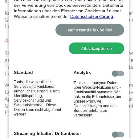
eurem Team verschicken.
der Verwendung von Cookies einverstanden. Detaillierte
Informationen über den Einsatz von Cookies auf dieser
Kannst Du nicht beitreten, melde Dich bitte in der
Webseite erhalten Sie in der
Datenschutzerklärung
.
Geschäftsstelle unter info(at)tus-stuttgart.de, dann
helfen wir gerne weiter.
Nur essentielle Cookies
4. Team bereits beigetreten
Alle akzeptieren
Sobald Du im Team bist, kannst Du Nachrichten an das
gesamte Team schreiben, oder auch nur an einzelne
Teammitglieder. Der Trainer kann Dokumente
Standard
Analytik
hochladen, die nur für euch im Team bestimmt sind.
Tools, die wesentliche
Tools, die anonyme Daten
Willst Du bei den Nachrichten immer auf dem
Services und Funktionen
über Website-Nutzung und -
Laufenden gehalten werden, dann lade Dir die Kurabu-
ermöglichen, einschließlich
Funktionalität sammeln. Wir
Identitätsprüfung,
nutzen die Erkenntnisse, um
App aus den entsprechenden App-Stores (Apple oder
Servicekontinuität und
unsere Produkte,
Google) herunter. Links zum Download und
Standortsicherheit. Diese
Dienstleistungen und das
Option kann nicht abgelehnt
Benutzererlebnis zu
Erklärungen zur App findest du hier.
werden.
verbessern.
Streaming-Inhalte / Drittanbieter