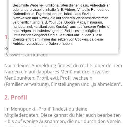
Änderung Deiner persönlicher
Bestimmte Website-Funktionalitäten dienen dazu, Videodateien
Daten
oder andere visuelle Inhalte (z. B. Videos, Virtuelle Rundgänge,
Kartendienste, Ergebnistabellen, Inhalte aus Sozialen
Netzwerken und News), die auf anderen Websites/Plattformen
veröffentlicht sind (z. B. YouTube, Google Maps, Instagram,
auch für Familienangehörige
handball.net, kursifant.com, Kurabu), auch auf unserer Website
anzuzeigen und wiederzugeben. Ziel ist es ein möglichst
1. Daten finden
umfassendes Angebot für die Besucher abzubilden. Diese
Dienste erfordern immer das setzen von Cookies, da diese
Anbieter verschiedene Daten erheben.
Registriere dich mit deiner E-Mail-Adresse und deinem
Passwort auf kurabu
Nach deiner Anmeldung findest du rechts über deinem
Namen ein aufklappbares Menü mit drei bzw. vier
Menüpunkten: Profil, evtl. Profil wechseln
(Familienverwaltung), Einstellungen und „Ja abmelden“.
2. Profil
Im Menüpunkt „Profil“ findest du deine
Mitgliederdaten. Diese kannst du hier auch bearbeiten
– bis auf wenige Ausnahmen, die nur durch den Verein