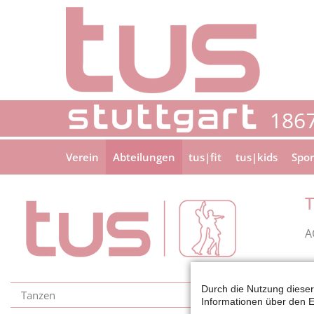
Verein
Abteilungen
tus|fit
tus|kids
Spor
T
A
Durch die Nutzung dieser
Tanzen
Informationen über den E