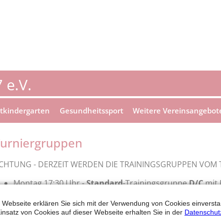
tkindergarten
Gesundheitssport
Weitere Vereinsangebot
urniergruppen
CHTUNG - DERZEIT WERDEN DIE TRAININGSGRUPPEN VOM 
Montag 17:30 Uhr -
Standard
-Trainingsgruppe
D/C
mit 
Montag 19:00 Uhr -
Standard
-Trainingsgruppe
B/A
mit 
 Webseite erklären Sie sich mit der Verwendung von Cookies einverstan
Montag 20:30 Uhr -
Standard
-Trainingsgruppe
S
mit Em
insatz von Cookies auf dieser Webseite erhalten Sie in der
Datenschut