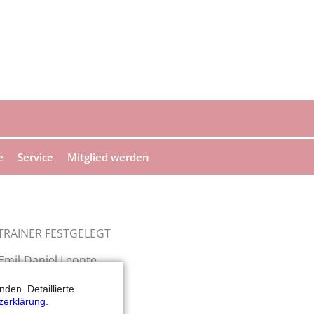
e
Service
Mitglied werden
TRAINER FESTGELEGT
Emil-Daniel Leonte
Emil-Daniel Leonte
den. Detaillierte
il-Daniel Leonte
zerklärung
.