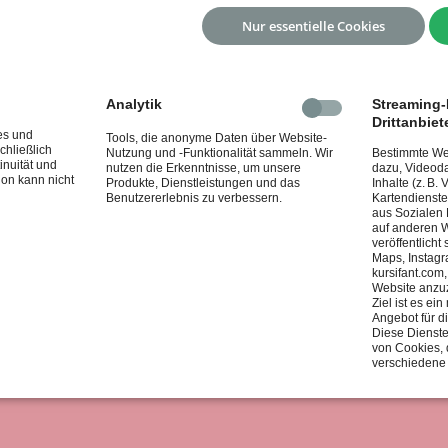
Nur essentielle Cookies
Freitag 16:00 Uhr -
Latein
-Einsteiger mit Anastasia Stan
Freitag 17:30 Uhr -
Latein
-Trainingsgruppe D/C mit Anas
Freitag 19:00 Uhr -
Latein
-Trainingsgruppe B/A/S mit An
Analytik
Streaming-I
Drittanbiet
es und
Tools, die anonyme Daten über Website-
chließlich
Nutzung und -Funktionalität sammeln. Wir
Bestimmte Web
inuität und
nutzen die Erkenntnisse, um unsere
dazu, Videoda
ion kann nicht
Produkte, Dienstleistungen und das
Inhalte (z. B.
Benutzererlebnis zu verbessern.
Kartendienste
aus Sozialen
auf anderen W
veröffentlicht
Maps, Instagr
kursifant.com
Website anzu
Ziel ist es e
Angebot für d
Diese Dienste
von Cookies, 
verschiedene