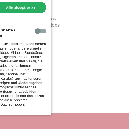
Alle akzeptieren
 oder Jacky Joos
tasia Stan oder Jacky Joos
astasia Stan oder Jacky Joos
nhalte /
er
site-Funktionalitäten dienen
teien oder andere visuelle
 Videos, Virtuelle Rundgänge,
, Ergebnistabellen, Inhalte
 Netzwerken und News), die
ebsites/Plattformen
 sind (z. B. YouTube, Google
am, handball.net,
, Kurabu), auch auf unserer
zeigen und wiederzugeben.
in möglichst umfassendes
ie Besucher abzubilden.
 erfordern immer das setzen
da diese Anbieter
 Daten erheben.