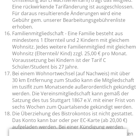
Umstellung auf Erwachsenentarif) trägt das Mitglied.
Eine rückwirkende Tarifänderung ist ausgeschlossen.
Für daraus resultierende Änderungen wird eine
Gebühr gem. unserer Bearbeitungsgebührenliste
erhoben.
Familienmitgliedschaft - Eine Familie besteht aus
mindestens 1 Elternteil und 2 Kindern mit gleichem
Wohnsitz. Jedes weitere Familienmitglied mit gleichem
Wohnsitz (Elternteil/ Kind) zzgl. 25,00 € pro Monat.
Voraussetzung bei Kindern ist der Tarif C
Schüler/Student bis 27 Jahre.
Bei einem Wohnortwechsel (auf Nachweis) mit über
30 km Entfernung zum Studio kann die Mitgliedschaft
im tusIfit zum Monatsende außerordentlich gekündigt
werden. Die Vereinsmitgliedschaft kann gemäß der
Satzung des tus Stuttgart 1867 e.V. mit einer Frist von
sechs Wochen zum Quartalsende gekündigt werden.
Die Überziehung des Bistrokontos ist nicht gestattet.
Das Konto kann bar oder per EC-Karte (ab 20,00 €)
aufgeladen werden. Bei einer Kündigung werden
offene Posten des Bistrokontos mit dem dem letzten