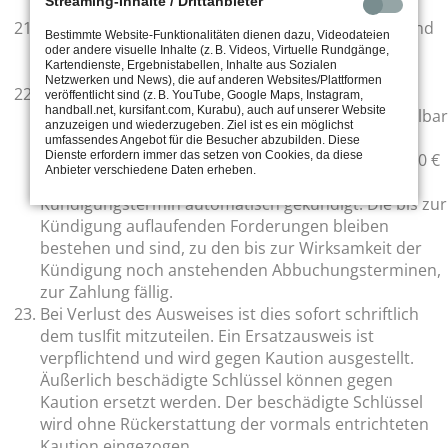
Streaming-Inhalte / Drittanbieter
BDSG).
Der Ausweis ist zu jedem Training mitzubringen und
Bestimmte Website-Funktionalitäten dienen dazu, Videodateien
gemäß diesen Anweisungen einzusetzen bzw. auf
oder andere visuelle Inhalte (z. B. Videos, Virtuelle Rundgänge,
Kartendienste, Ergebnistabellen, Inhalte aus Sozialen
Verlangen des Personals vorzuzeigen!
Netzwerken und News), die auf anderen Websites/Plattformen
Es ist nicht gestattet, den Ausweis an andere
veröffentlicht sind (z. B. YouTube, Google Maps, Instagram,
handball.net, kursifant.com, Kurabu), auch auf unserer Website
Personen weiterzugeben. Missbrauch hat unmittelbar
anzuzeigen und wiederzugeben. Ziel ist es ein möglichst
den Studioausschluss zur Folge. Der Ausweis wird
umfassendes Angebot für die Besucher abzubilden. Diese
Dienste erfordern immer das setzen von Cookies, da diese
sofort eingezogen und eine Strafgebühr von 200,00 €
Anbieter verschiedene Daten erheben.
erhoben. Der Vertrag wird zum nächstmöglichen
Kündigungstermin automatisch gekündigt. Die bis zur
Kündigung auflaufenden Forderungen bleiben
bestehen und sind, zu den bis zur Wirksamkeit der
Kündigung noch anstehenden Abbuchungsterminen,
zur Zahlung fällig.
Bei Verlust des Ausweises ist dies sofort schriftlich
dem tusIfit mitzuteilen. Ein Ersatzausweis ist
verpflichtend und wird gegen Kaution ausgestellt.
Äußerlich beschädigte Schlüssel können gegen
Kaution ersetzt werden. Der beschädigte Schlüssel
wird ohne Rückerstattung der vormals entrichteten
Kaution eingezogen.