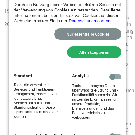
Beitragseinzug ausgeglichen.
Durch die Nutzung dieser Webseite erklären Sie sich mit
der Verwendung von Cookies einverstanden. Detaillierte
Ein Anspruch auf einen Parkplatz besteht nicht. Es
Informationen über den Einsatz von Cookies auf dieser
wird empfohlen, öffentliche Verkehrsmittel zu nutzen!
Webseite erhalten Sie in der
Datenschutzerklärung
.
Bei Neueintritt erhält jedes Mitglied einen Ausweis in
Form eines codierten Speichermediums. Die Nutzung
Nur essentielle Cookies
der Trainingsfläche, des Kursbereichs und der Sauna
ist ohne gültige Legitimation per Ausweis verboten.
Für den Ausweis ist eine Kaution in Höhe von derzeit
Alle akzeptieren
20,00 € zu hinterlegen. Bei Rückgabe des
funktionstüchtigen und unbeschädigten Ausweises
wird die Kaution erstattet. Beim Betreten und
Standard
Analytik
Verlassen der Anlage ist es verpflichtend, sich am
Empfang mit dem erhaltenen Ausweis an- und
Tools, die wesentliche
Tools, die anonyme Daten
abzumelden. Bei Nutzung der Trainingsfläche ist auch
Services und Funktionen
über Website-Nutzung und -
ermöglichen, einschließlich
Funktionalität sammeln. Wir
dort eine nochmalige Legitimation mittels An- und
Identitätsprüfung,
nutzen die Erkenntnisse, um
Abmelden an den dafür vorgesehenen Stationen,
Servicekontinuität und
unsere Produkte,
Standortsicherheit. Diese
Dienstleistungen und das
zwingend und für jeden Nutzer obligatorisch! Das
Option kann nicht abgelehnt
Benutzererlebnis zu
Mitglied wird darauf hingewiesen, dass die
werden.
verbessern.
persönlichen, trainingsbezogenen und vertraglichen
Daten elektronisch gespeichert werden (Hinweis 33