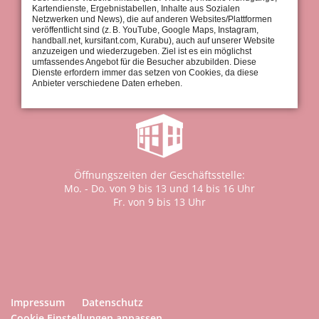
Kartendienste, Ergebnistabellen, Inhalte aus Sozialen
Netzwerken und News), die auf anderen Websites/Plattformen
Geschäftsstelle:
veröffentlicht sind (z. B. YouTube, Google Maps, Instagram,
Tel.: 0711 / 97 661-0
handball.net, kursifant.com, Kurabu), auch auf unserer Website
Fax: 0711 / 97 661-30
anzuzeigen und wiederzugeben. Ziel ist es ein möglichst
umfassendes Angebot für die Besucher abzubilden. Diese
Dienste erfordern immer das setzen von Cookies, da diese
info@tus-stuttgart.de
Anbieter verschiedene Daten erheben.
Öffnungszeiten der Geschäftsstelle:
Mo. - Do. von 9 bis 13 und 14 bis 16 Uhr
Fr. von 9 bis 13 Uhr
Impressum
Datenschutz
Cookie Einstellungen anpassen