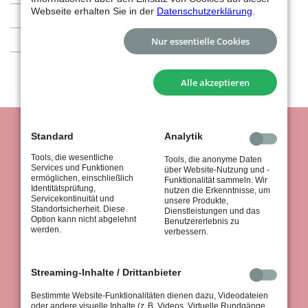
Webseite erhalten Sie in der
Datenschutzerklärung
.
Sponsoren
Kontakt
Nur essentielle Cookies
Alle akzeptieren
Standard
Analytik
Tools, die wesentliche
Tools, die anonyme Daten
Services und Funktionen
über Website-Nutzung und -
ermöglichen, einschließlich
Funktionalität sammeln. Wir
Identitätsprüfung,
nutzen die Erkenntnisse, um
Servicekontinuität und
unsere Produkte,
Standortsicherheit. Diese
tus Stuttgart 1867 e.V.
Dienstleistungen und das
Option kann nicht abgelehnt
Benutzererlebnis zu
Königsträßle 37
werden.
verbessern.
70597 Stuttgart
Streaming-Inhalte / Drittanbieter
Bestimmte Website-Funktionalitäten dienen dazu, Videodateien
oder andere visuelle Inhalte (z. B. Videos, Virtuelle Rundgänge,