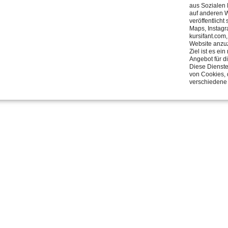
aus Sozialen
auf anderen W
veröffentlicht
Maps, Instagr
kursifant.com
Website anzu
Ziel ist es e
Angebot für d
Diese Dienste
von Cookies, 
verschiedene