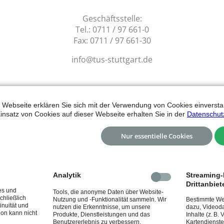
Geschäftsstelle:
Tel.: 0711 / 97 661-0
Fax: 0711 / 97 661-30
info@tus-stuttgart.de
 Webseite erklären Sie sich mit der Verwendung von Cookies einverstan
insatz von Cookies auf dieser Webseite erhalten Sie in der
Datenschut
Nur essentielle Cookies
Analytik
Streaming-I
Drittanbiet
es und
Tools, die anonyme Daten über Website-
chließlich
Nutzung und -Funktionalität sammeln. Wir
Bestimmte Web
inuität und
nutzen die Erkenntnisse, um unsere
dazu, Videoda
ion kann nicht
Produkte, Dienstleistungen und das
Inhalte (z. B.
Benutzererlebnis zu verbessern.
Kartendienste