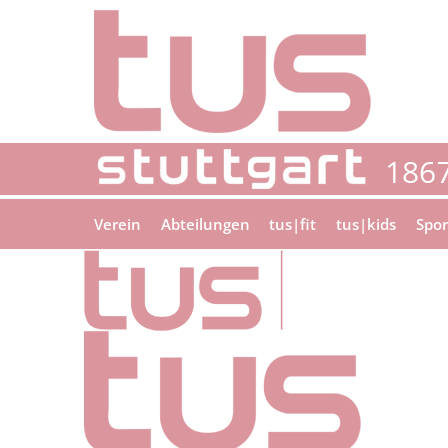
Verein
Abteilungen
tus|fit
tus|kids
Spor