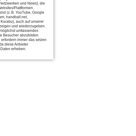
 Netzwerken und News), die
ebsites/Plattformen
 sind (z. B. YouTube, Google
am, handball.net,
, Kurabu), auch auf unserer
zeigen und wiederzugeben.
in möglichst umfassendes
ie Besucher abzubilden.
 erfordern immer das setzen
da diese Anbieter
 Daten erheben.