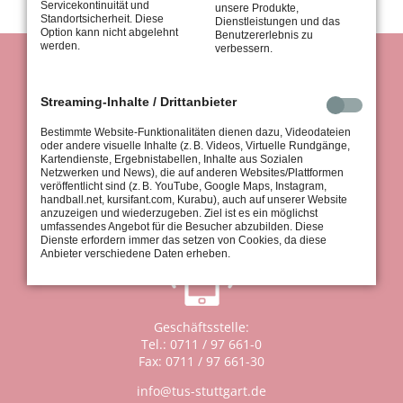
Servicekontinuität und
unsere Produkte,
Standortsicherheit. Diese
Dienstleistungen und das
Option kann nicht abgelehnt
Benutzererlebnis zu
werden.
verbessern.
Streaming-Inhalte / Drittanbieter
Bestimmte Website-Funktionalitäten dienen dazu, Videodateien
oder andere visuelle Inhalte (z. B. Videos, Virtuelle Rundgänge,
Kartendienste, Ergebnistabellen, Inhalte aus Sozialen
tus Stuttgart 1867 e.V.
Netzwerken und News), die auf anderen Websites/Plattformen
Königsträßle 37
veröffentlicht sind (z. B. YouTube, Google Maps, Instagram,
handball.net, kursifant.com, Kurabu), auch auf unserer Website
70597 Stuttgart
anzuzeigen und wiederzugeben. Ziel ist es ein möglichst
umfassendes Angebot für die Besucher abzubilden. Diese
Dienste erfordern immer das setzen von Cookies, da diese
Anbieter verschiedene Daten erheben.
Geschäftsstelle:
Tel.: 0711 / 97 661-0
Fax: 0711 / 97 661-30
info@tus-stuttgart.de