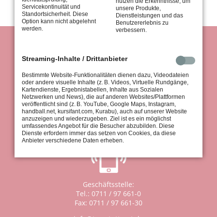
nutzen die Erkenntnisse, um
Servicekontinuität und
unsere Produkte,
Standortsicherheit. Diese
Dienstleistungen und das
Option kann nicht abgelehnt
Benutzererlebnis zu
werden.
verbessern.
Streaming-Inhalte / Drittanbieter
Bestimmte Website-Funktionalitäten dienen dazu, Videodateien
oder andere visuelle Inhalte (z. B. Videos, Virtuelle Rundgänge,
Kartendienste, Ergebnistabellen, Inhalte aus Sozialen
Netzwerken und News), die auf anderen Websites/Plattformen
tus Stuttgart 1867 e.V.
veröffentlicht sind (z. B. YouTube, Google Maps, Instagram,
Königsträßle 37
handball.net, kursifant.com, Kurabu), auch auf unserer Website
70597 Stuttgart
anzuzeigen und wiederzugeben. Ziel ist es ein möglichst
umfassendes Angebot für die Besucher abzubilden. Diese
Dienste erfordern immer das setzen von Cookies, da diese
Anbieter verschiedene Daten erheben.
Geschäftsstelle:
Tel.: 0711 / 97 661-0
Fax: 0711 / 97 661-30